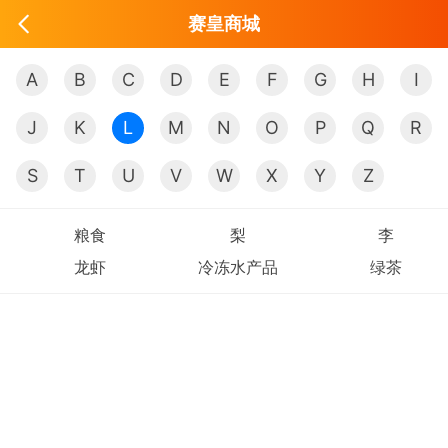
赛皇商城
A
B
C
D
E
F
G
H
I
J
K
L
M
N
O
P
Q
R
S
T
U
V
W
X
Y
Z
粮食
梨
李
龙虾
冷冻水产品
绿茶