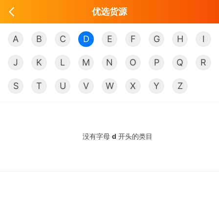
优选货源
A
B
C
D
E
F
G
H
I
J
K
L
M
N
O
P
Q
R
S
T
U
V
W
X
Y
Z
没有字母
d
开头的类目