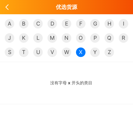
优选货源
A
B
C
D
E
F
G
H
I
J
K
L
M
N
O
P
Q
R
S
T
U
V
W
X
Y
Z
没有字母
x
开头的类目