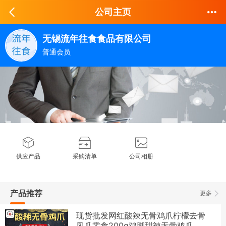
公司主页
无锡流年往食食品有限公司
普通会员
供应产品
采购清单
公司相册
产品推荐
更多
现货批发网红酸辣无骨鸡爪柠檬去骨
凤爪零食200g鸡脚甜辣无骨鸡爪