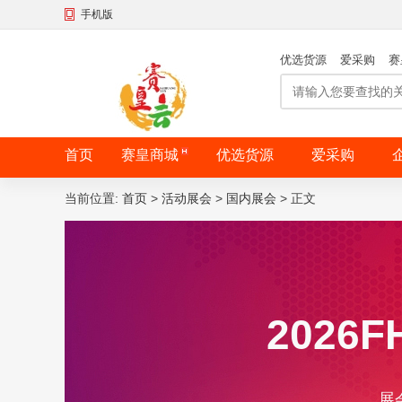
手机版
优选货源
爱采购
赛
首页
赛皇商城
优选货源
爱采购
当前位置:
首页
>
活动展会
>
国内展会
>
正文
202
展会