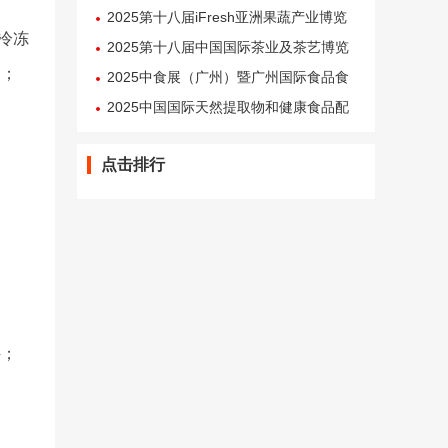
2025第十八届iFresh亚洲果蔬产业博览
冷冻
会
2025第十八届中国国际茶业及茶艺博览
品；
会
2025中食展（广州）暨广州国际食品食
材展 浏览：2817
2025中国国际天然提取物和健康食品配
料展（FIC健康展）
点击排行
件；