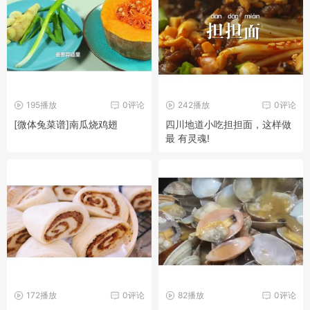
195播放
0评论
242播放
0评论
[微体兔菜谱]南瓜烧鸡翅
四川地道小吃担担面，这样做
最 有灵魂!
172播放
0评论
82播放
0评论