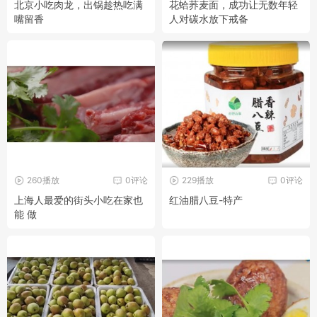
北京小吃肉龙，出锅趁热吃满
花蛤荞麦面，成功让无数年轻
嘴留香
人对碳水放下戒备
260播放
0评论
229播放
0评论
上海人最爱的街头小吃在家也
红油腊八豆-特产
能 做