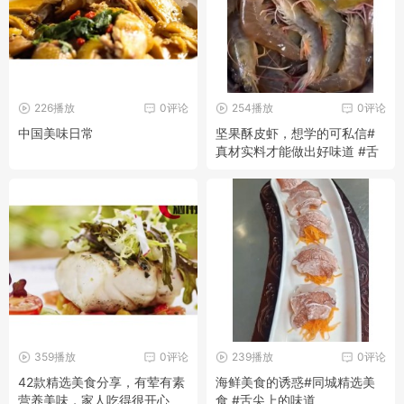
226播放
0评论
254播放
0评论
中国美味日常
坚果酥皮虾，想学的可私信#
真材实料才能做出好味道 #舌
尖上的味道 #同城精选美食
359播放
0评论
239播放
0评论
42款精选美食分享，有荤有素
海鲜美食的诱惑#同城精选美
营养美味，家人吃得很开心
食 #舌尖上的味道