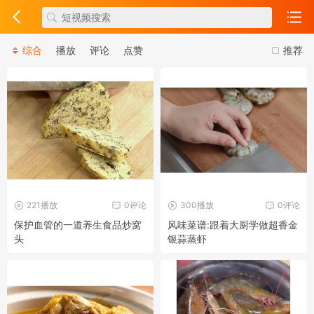
综合
播放
评论
点赞
推荐
221播放
0评论
300播放
0评论
保护血管的一道养生食品炒窝
风味菜谱:跟着大厨学做超香金
头
银蒜蒸虾