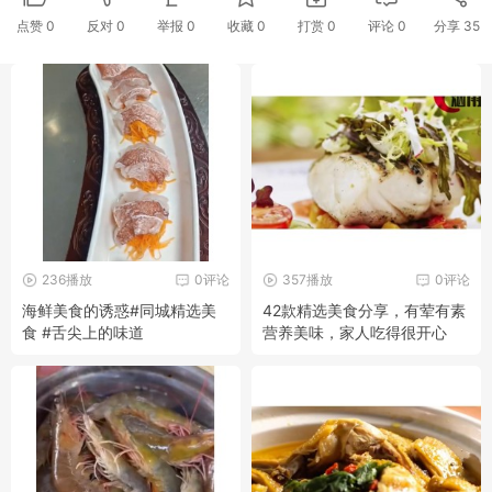
点赞
0
反对
0
举报 0
收藏 0
打赏
0
评论
0
分享
35
236播放
0评论
357播放
0评论
海鲜美食的诱惑#同城精选美
42款精选美食分享，有荤有素
食 #舌尖上的味道
营养美味，家人吃得很开心