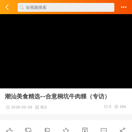
潮汕美食精选--合意桐坑牛肉粿（专访）
0
264
2026-05-09
简介