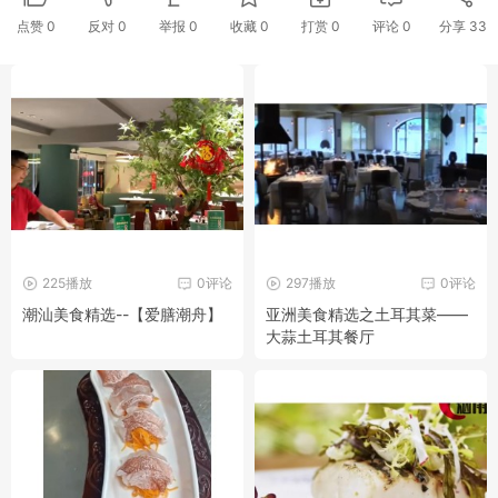
点赞
0
反对
0
举报 0
收藏 0
打赏
0
评论
0
分享
33
225播放
0评论
297播放
0评论
潮汕美食精选--【爱膳潮舟】
亚洲美食精选之土耳其菜——
大蒜土耳其餐厅