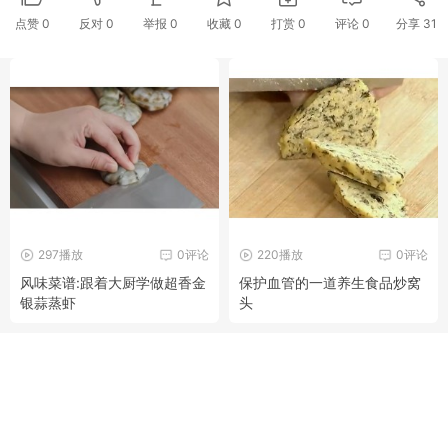
点赞
0
反对
0
举报 0
收藏 0
打赏
0
评论
0
分享
31
297播放
0评论
220播放
0评论
风味菜谱:跟着大厨学做超香金
保护血管的一道养生食品炒窝
银蒜蒸虾
头