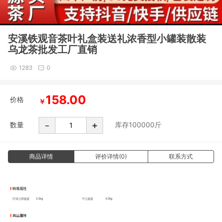
安溪铁观音茶叶礼盒装送礼浓香型小罐装散装
乌龙茶批发工厂直销
1283
0
158.00
价格
￥
-
+
数量
库存
100000
斤
商品详情
评价详情(0)
联系方式