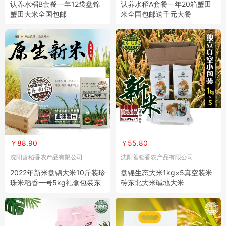
认养水稻B套餐一年12袋盘锦
认养水稻A套餐一年20箱蟹田
蟹田大米全国包邮
米全国包邮送千元大餐
￥88.90
￥55.80
沈阳善稻香农产品有限公司
沈阳善稻香农产品有限公司
2022年新米盘锦大米10斤装珍
盘锦生态大米1kg×5真空装米
珠米稻香一号5kg礼盒包装东
砖东北大米碱地大米
北大米