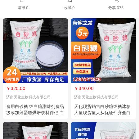
举报 0
收藏 0
分享
375
￥320.00
￥340.00
济南天化生物科技有限公司
济南天化生物科技有限公司
食用白砂糖 绵白糖甜味剂食品
天化现货销售白砂糖绵糖冰糖
级添加剂蛋糕烘焙饮料伴侣 白
大量现货量大从优证件齐全白
砂糖
糖