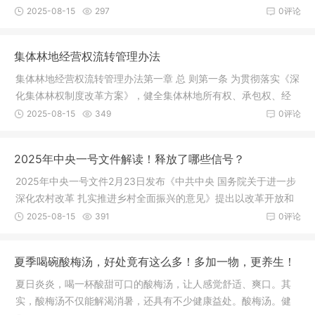
厅、国务院办公厅印发了《逐步把永久基本农田建成高标准农田
2025-08-15
297
0评论
实施方案》，并发出通知，要求各
集体林地经营权流转管理办法
集体林地经营权流转管理办法第一章 总 则第一条 为贯彻落实《深
化集体林权制度改革方案》，健全集体林地所有权、承包权、经
营权三权分置运行机制，规范集体林地经营权（以下简称“林地经
2025-08-15
349
0评论
营权”）流转行为，维护流转
2025年中央一号文件解读！释放了哪些信号？
2025年中央一号文件2月23日发布《中共中央 国务院关于进一步
深化农村改革 扎实推进乡村全面振兴的意见》提出以改革开放和
科技创新为动力巩固和完善农村基本经营制度深入学习运用“千万
2025-08-15
391
0评论
工程”经验确保国家粮食安全确
夏季喝碗酸梅汤，好处竟有这么多！多加一物，更养生！
夏日炎炎，喝一杯酸甜可口的酸梅汤，让人感觉舒适、爽口。其
实，酸梅汤不仅能解渴消暑，还具有不少健康益处。酸梅汤。健