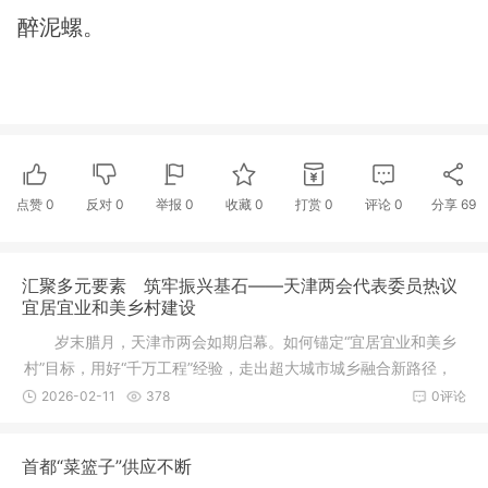
醉泥螺。
点赞
0
反对
0
举报 0
收藏 0
打赏
0
评论
0
分享
69
汇聚多元要素 筑牢振兴基石——天津两会代表委员热议
宜居宜业和美乡村建设
岁末腊月，天津市两会如期启幕。如何锚定“宜居宜业和美乡
村”目标，用好“千万工程”经验，走出超大城市城乡融合新路径，
牵动着代表委员的心。围绕要素投入这一关键课题，农业、科
2026-02-11
378
0评论
技、金融界委员代表精准建言，以多元投入、产业提质、科技赋
能等实招硬策，为天津乡村全面振兴绘就务实蓝图。
首都“菜篮子”供应不断