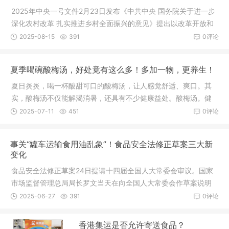
2025年中央一号文件2月23日发布《中共中央 国务院关于进一步
深化农村改革 扎实推进乡村全面振兴的意见》提出以改革开放和
科技创新为动力巩固和完善农村基本经营制度深入学习运用“千万
2025-08-15
391
0评论
工程”经验确保国家粮食安全确
夏季喝碗酸梅汤，好处竟有这么多！多加一物，更养生！
夏日炎炎，喝一杯酸甜可口的酸梅汤，让人感觉舒适、爽口。其
实，酸梅汤不仅能解渴消暑，还具有不少健康益处。酸梅汤。健
康时报资料图夏季喝点酸梅汤，竟有这么多好处！1、生津止渴据
2025-07-11
451
0评论
首都医科大学中医门诊部，酸梅汤
事关“罐车运输食用油乱象”！食品安全法修正草案三大新
变化
食品安全法修正草案24日提请十四届全国人大常委会审议。国家
市场监督管理总局局长罗文当天在向全国人大常委会作草案说明
时表示，2024年，媒体曝光的“罐车运输食用植物油乱象”暴露出
2025-06-27
391
0评论
液态食品道路散装运输环节存在监
香港集运是否允许寄送食品？