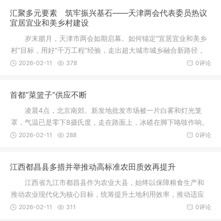
汇聚多元要素 筑牢振兴基石——天津两会代表委员热议
宜居宜业和美乡村建设
岁末腊月，天津市两会如期启幕。如何锚定“宜居宜业和美乡
村”目标，用好“千万工程”经验，走出超大城市城乡融合新路径，
牵动着代表委员的心。围绕要素投入这一关键课题，农业、科
2026-02-11
378
0评论
技、金融界委员代表精准建言，以多元投入、产业提质、科技赋
能等实招硬策，为天津乡村全面振兴绘就务实蓝图。
首都“菜篮子”供应不断
凌晨4点，北京南郊。新发地批发市场被一片白雾和灯光笼
罩，气温已是零下8摄氏度，走在路面上，冰碴在脚下咯吱作响。
2026-02-11
288
0评论
江西都昌县多措并举推动高标准农田质效再提升
江西省九江市都昌县作为农业大县，始终以保障粮食生产和
推动农业现代化为核心目标，统筹提升土地利用效率，推动适应
现代化农业需求。2011年以来，全县共建成高标准农田45.33万
2026-02-11
311
0评论
亩，粮食产能、抗灾能力、耕地地力、机械化作业水平及群众收