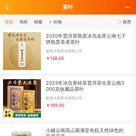
茶叶
综合
询价
销量
价格
推荐
2020年普洱茶熟茶冰岛金芽云南七子
饼熟普茶者茶叶
勐海大美茶业有限公司
￥128.00
2023年冰岛青砖茶普洱茶生茶云南3
000克收藏品茶叶
勐海大美茶业有限公司
￥199.00
小罐云南高山菊满堂有机天然绿色的