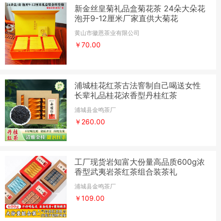
新金丝皇菊礼品盒菊花茶 24朵大朵花
泡开9-12厘米厂家直供大菊花
黄山市徽恩茶业有限公司
￥70.00
浦城桂花红茶古法窨制自己喝送女性
长辈礼品桂花浓香型丹桂红茶
浦城县金鸣茶厂
￥260.00
工厂现货岩知富大份量高品质600g浓
香型武夷岩茶红茶组合装茶礼
浦城县金鸣茶厂
￥109.00