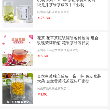
级龙井茶绿茶罐装手工炒制
杭州唯品提茶叶有限公司
￥25.80
花茶 花草茶瓶装罐装各种包装 组合
玫瑰茉莉胎菊 花果茶袋装代发
亳州市玉丰堂生物科技有限公司
￥6.60
金丝皇菊独立袋装一朵一杯 独立盒装
大朵 金丝黄菊花茶源头厂家批
黄山市徽恩茶业有限公司
￥1.00