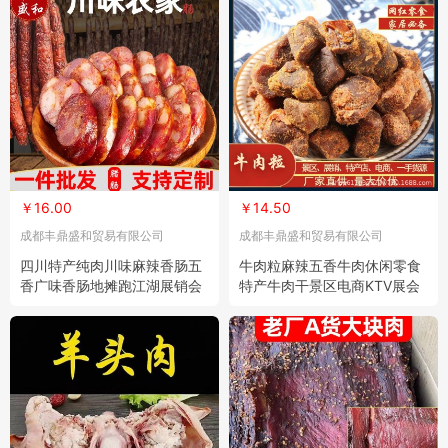
￥16.00
￥14.50
成都丰鼎盛和贸易有限公司
成都丰鼎盛和贸易有限公司
四川特产纯肉川味麻辣香肠五
牛肉粒麻辣五香牛肉休闲零食
香广味香肠地摊跑江湖展销会
特产牛肉干景区电商KTV展会
年货批发
批发货源