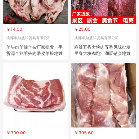
￥14.00
￥25.00
成都丰鼎盛和贸易有限公司
成都丰鼎盛和贸易有限公司
羊头肉羊蹄羊杂厂家批发一手
麻辣五香大块肉五香风味批发
货源全熟羊头肉带皮羊脸地摊
里脊大块肉跑江湖展销会地摊
江湖赶集
赶集货源
￥300.00
￥305.60