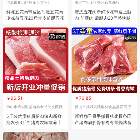
淮北市相山区钰乐百货商行
淮北市相山区钰乐百货商行
鲜冻五花肉带皮区前腿五花肉
带皮五花肉新鲜冷冻带皮上腿
冷冻前五花20斤带皮前腿五花
肉 前腿肉 后腿肉20斤整块腿
腊肉快餐
肉生猪肉
￥96.51
￥76.85
佛山市禅城区桨电林食品批发商行
佛山市禅城区桨电林食品批发商行
5斤装优质猪后腿肉猪肉新鲜
新鲜扇子骨手抓骨猪扇骨条国
批发价3斤生猪肉农家散养土
产猪肉肩胛骨有肉有骨烧烤食
猪肉五花肉
材批发