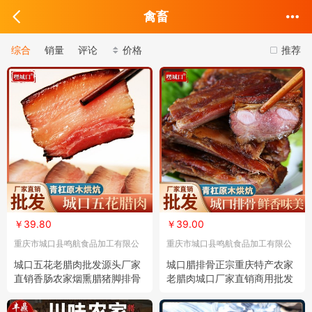
禽畜
综合
销量
评论
价格
推荐
￥39.80
￥39.00
重庆市城口县鸣航食品加工有限公
重庆市城口县鸣航食品加工有限公
司
司
城口五花老腊肉批发源头厂家
城口腊排骨正宗重庆特产农家
直销香肠农家烟熏腊猪脚排骨
老腊肉城口厂家直销商用批发
重庆特产
四川烟熏