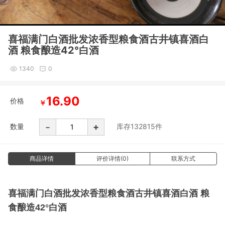
喜福满门白酒批发浓香型粮食酒古井镇喜酒白
酒 粮食酿造42°白酒
1340
0
16.90
价格
￥
-
+
数量
库存
132815
件
商品详情
评价详情(0)
联系方式
喜福满门白酒批发浓香型粮食酒古井镇喜酒白酒 粮
食酿造42°白酒