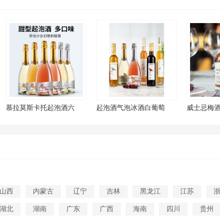
慕拉莫斯卡托起泡酒六
起泡酒气泡冰酒白葡萄
威士忌梅酒1
山西
内蒙古
辽宁
吉林
黑龙江
江苏
湖北
湖南
广东
广西
海南
四川
贵州