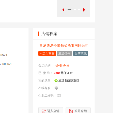
店铺档案
青岛路易圣堡葡萄酒业有限公司
+ 加为商友
发送信件
当前离线
会员级别：
企业会员
已 缴 纳：
0.00
元保证金
我的勋章：
通过
[诚信档案]
在线客服：
企业二维码：
企
进入店铺
公司介绍