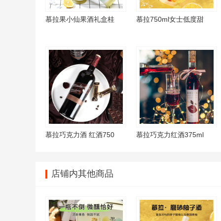
慕拉果小仙果酒礼盒桂
慕拉750ml女士低度甜
慕拉巧克力酒 红酒750
慕拉巧克力红酒375ml
店铺内其他商品