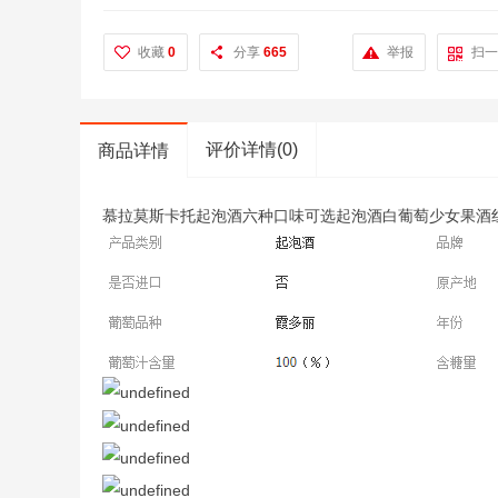
收藏
0
分享
665
举报
扫一
评价详情(0)
商品详情
慕拉莫斯卡托起泡酒六种口味可选起泡酒白葡萄少女果酒