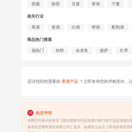
西藏
陕西
甘肃
青海
宁夏
相关行业
果酒
黄酒
白酒
啤酒
配制酒
商品热门搜索
福临门
饮料
金龙鱼
披萨
红枣
还没找到您需要的
果酒产品
？立即发布您的求购意向，
免责声明
本网页所展示的有关【慕拉莫斯卡托起泡酒六种口味可选起泡酒白葡
路易圣堡葡萄酒业有限公司】提供，由赛皇云会员【青岛路易圣堡葡