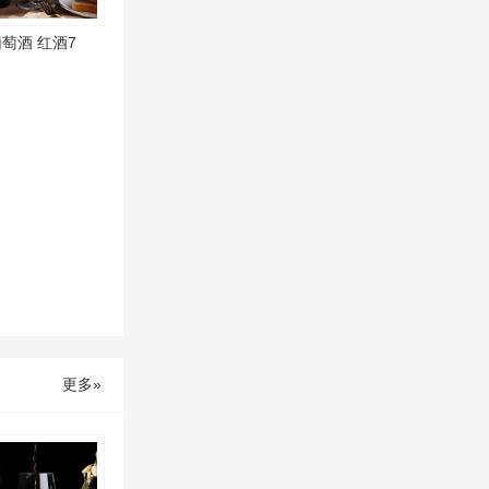
二
萄酒 红酒7
维
码
更多»