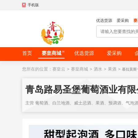
手机版
优选货源
爱采购
赛
首页
赛皇商城
优选货源
爱采购
您所在的位置：
赛皇云
>
赛皇商城
>
酒水
>
果酒
>
慕拉莫斯
青岛路易圣堡葡萄酒业有限
主营 葡萄酒、白兰地酒、威士忌酒、果酒、预调酒、气泡