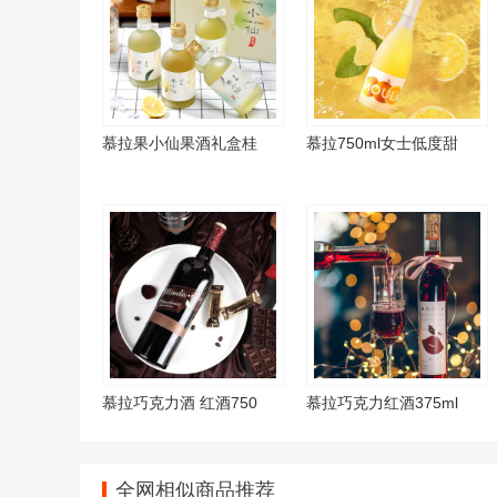
慕拉果小仙果酒礼盒桂
慕拉750ml女士低度甜
慕拉巧克力酒 红酒750
慕拉巧克力红酒375ml
全网相似商品推荐