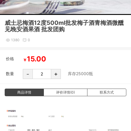
威士忌梅酒12度500ml批发梅子酒青梅酒微醺
见晚安酒果酒 批发团购
1380
0
15.00
价格
￥
-
+
数量
库存
25000
瓶
商品详情
评价详情(0)
联系方式