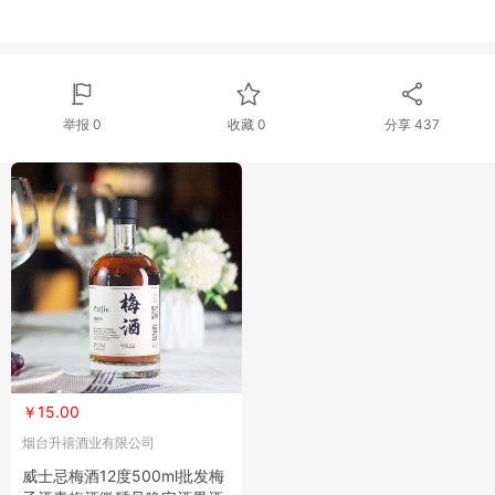
举报 0
收藏 0
分享
437
￥15.00
烟台升禧酒业有限公司
威士忌梅酒12度500ml批发梅