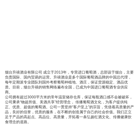
烟台升禧酒业有限公司 成立于2013年，专营进口葡萄酒，总部设于烟台，主要
负责国际、国内贸易的运营。升禧酒业是多个国际葡萄酒品牌的中国总代理，
每年定期派专业团队到国外考察葡萄种植地、酒庄，保证货源稳定、酒品优
质。目前，烟台升禧的销售网络遍布全国，已成为中国进口葡萄酒专业供应
商。
公司拥有超过3000平方米的常年温室储存仓库，保证每瓶酒口感不会被破坏，
公司秉承“物超所值、美酒共享”经营理念， 传播葡萄酒文化，为客户提供纯
正、优质、超值的葡萄酒。公司一贯坚持“客户至上”的宗旨，凭借着高质量的产
品，良好的信誉，优质的服务，在不断的创造属于自己的社会价值。我们正立
足于产品的高起点、高品位、高质量，开拓着一条弘扬红酒文化、传播健康饮
食理念的道路。