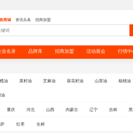
皇商城
资讯头条
招商加盟
企业名录
品牌库
招商加盟
活动展会
行情中
榄油
菜籽油
芝麻油
葵花籽油
山茶油
核桃油
用油
重庆
河北
山西
内蒙古
辽宁
吉林
黑
披萨
红枣
生鲜