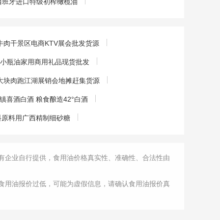
盒西班牙进口特级初榨橄榄油
肉干景区电商KTV展会批发货源
烧烤小瓶油家用商用礼品现货批发
大块肉跑江湖展销会地摊赶集货源
喜酒白酒 粮食酿造42°白酒
料原料用广西精制细砂糖
有企业自行提供，食用油价格真实性、准确性、合法性由
食用油报价过低，可能为虚假信息，请确认食用油报价真