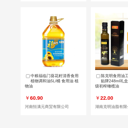
中粮福临门葵花籽清香食用
陈克明食用油工
植物调和油5L/桶 食用油 植
贴牌248ml
物油
级初榨橄榄油
￥
60.90
￥
22.00
河南恒满元商贸有限公司
湖南克明油脂有限