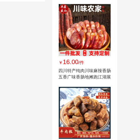
16.00
￥
/件
四川特产纯肉川味麻辣香肠
五香广味香肠地摊跑江湖展
销会年货批发