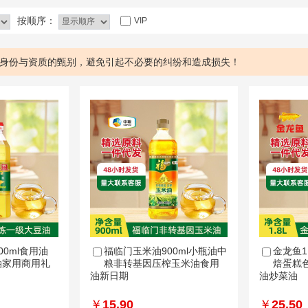
按顺序：
VIP
身份与资质的甄别，避免引起不必要的纠纷和造成损失！
0ml食用油
福临门玉米油900ml小瓶油中
金龙鱼1
油家用商用礼
粮非转基因压榨玉米油食用
焙蛋糕
油新日期
油炒菜油
￥
15.90
￥
25.50