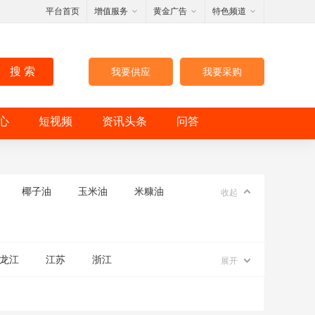
平台首页
增值服务
黄金广告
特色频道
搜 索
我要供应
我要采购
心
短视频
资讯头条
问答
椰子油
玉米油
米糠油
收起
龙江
江苏
浙江
展开