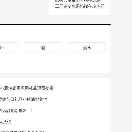
50%含量猫山王榴莲冰粽
工厂定制水果馅端午冷冻即
食水晶冰皮粽子
叶
糖
酒水
烧烤小瓶油家用商用礼品现货批发
糕色拉油节日礼品小瓶油炒菜油
礼品 团购 批发
量大从优