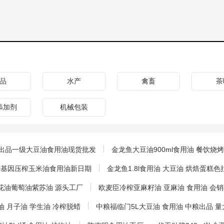
品
水产
禽畜
茶
添加剂
机械包装
装中粮出品一级大豆油食用油现货批发
金龙鱼大豆油900ml食用油 餐饮
非转基因压榨玉米油食用油新日期
金龙鱼1.8l食用油 大豆油 烘焙蛋
花油葡萄油紫苏油 源头工厂
欧麦臣冷榨亚麻籽油 亚麻油 食用油 会销
油 月子油 学生油 冷榨脱蜡
中粮福临门5L大豆油 食用油 中粮出品 