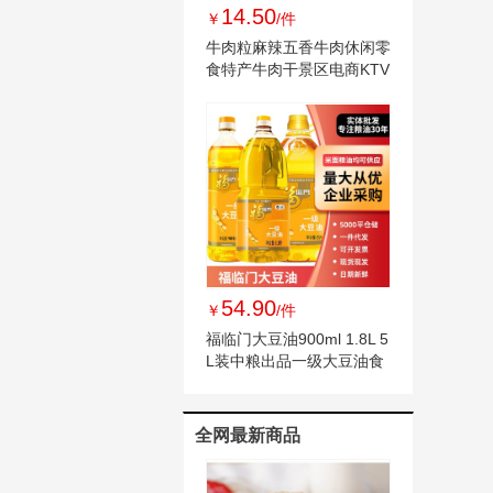
14.50
￥
/件
牛肉粒麻辣五香牛肉休闲零
食特产牛肉干景区电商KTV
展会批发货源
54.90
￥
/件
福临门大豆油900ml 1.8L 5
L装中粮出品一级大豆油食
用油现货批发
全网最新商品