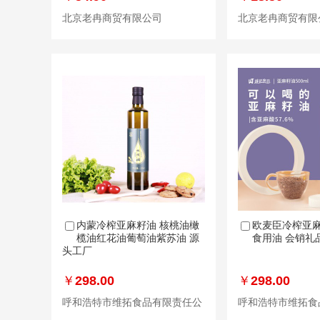
北京老冉商贸有限公司
北京老冉商贸有限
内蒙冷榨亚麻籽油 核桃油橄
欧麦臣冷榨亚麻
榄油红花油葡萄油紫苏油 源
食用油 会销礼品
头工厂
￥
298.00
￥
298.00
呼和浩特市维拓食品有限责任公
呼和浩特市维拓食
司
司