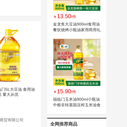
13.50
￥
/件
金龙鱼大豆油900ml食用油
餐饮烧烤小瓶油家用商用礼
品现货批发
门5L大豆油 食用油
15.90
￥
/件
品 量大从优
福临门玉米油900ml小瓶油
中粮非转基因压榨玉米油食
用油新日期
商贸有限公司
全网推荐商品