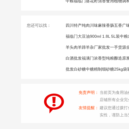
中粮福临门葵花籽清香食用植物调和油
您还可以找：
四川特产纯肉川味麻辣香肠五香广
福临门大豆油900ml 1.8L 5L
羊头肉羊蹄羊杂厂家批发一手货源
白酒批发福满门浓香型纯粮酿造原浆
批发白砂糖中糖精制细砂糖25kg袋
免责声明：
当前页为食用油
店铺所有企业完
友情提醒：
建议您通过拨打
实性，谨防上当