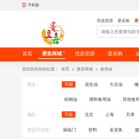
手机版
优选货源
爱采购
赛
首页
赛皇商城
优选货源
爱采购
您目前所在的位置：
首页
>
赛皇商城
>
食用油
类目：
不限
花生油
大豆油
橄
棕榈油
调和食用油
其他食
地区：
不限
北京
上海
天津
您还可以找：
福临门
饮料
金龙鱼