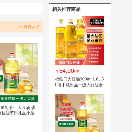
相关推荐商品
不再提示了
54.90
￥
/件
福临门大豆油900ml 1.8L 5
L装中粮出品一级大豆油食
用油现货批发
.8l食用油 大豆油 烘
色拉油节日礼品小瓶