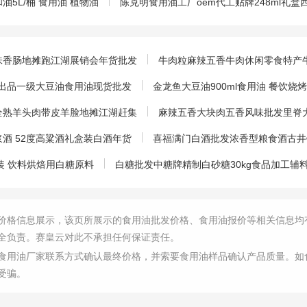
5L/桶 食用油 植物油
陈克明食用油工厂oem代工贴牌248ml礼
味香肠地摊跑江湖展销会年货批发
牛肉粒麻辣五香牛肉休闲零食特产牛
装中粮出品一级大豆油食用油现货批发
金龙鱼大豆油900ml食用油 餐饮
全熟羊头肉带皮羊脸地摊江湖赶集
麻辣五香大块肉五香风味批发里脊
酒 52度高粱酒礼盒装白酒年货
喜福满门白酒批发浓香型粮食酒古井镇
装 饮料烘焙用白糖原料
白糖批发中糖牌精制白砂糖30kg食品加工辅
价格信息展示，该页所展示的食用油批发价格、食用油报价等相关信息均
全负责。赛皇云对此不承担任何保证责任。
食用油厂家联系方式确认最终价格，并索要食用油样品确认产品质量。如
受骗。