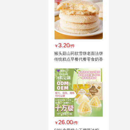
3.20
￥
/件
猴头菇山药软雪饼老面法饼
传统糕点早餐代餐零食奶香
山药饼
26.00
￥
/件