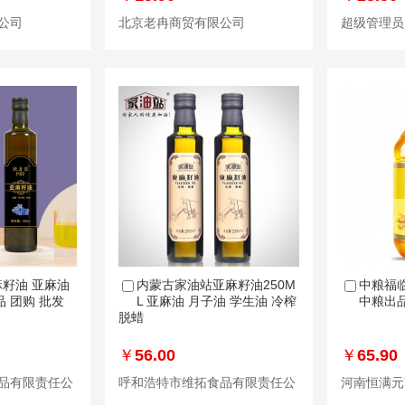
公司
北京老冉商贸有限公司
超级管理员
籽油 亚麻油
内蒙古家油站亚麻籽油250M
中粮福临
 团购 批发
L 亚麻油 月子油 学生油 冷榨
中粮出
脱蜡
￥
56.00
￥
65.90
品有限责任公
呼和浩特市维拓食品有限责任公
河南恒满元
司