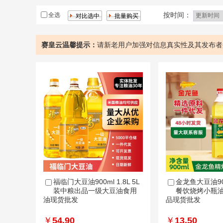
按时间：
全选
赛皇云温馨提示：
请新老用户加强对信息真实性及其发布者
福临门大豆油900ml 1.8L 5L
金龙鱼大豆油90
装中粮出品一级大豆油食用
餐饮烧烤小瓶
油现货批发
品现货批发
￥
54.90
￥
13.50