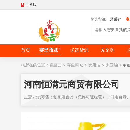
手机版
优选货源
爱采购
赛
首页
赛皇商城
优选货源
爱采购
您所在的位置：
赛皇云
>
赛皇商城
>
食用油
>
大豆油
>
中粮
河南恒满元商贸有限公司
主营 批发零售；预包装食品（凭许可证经营）、日用百货