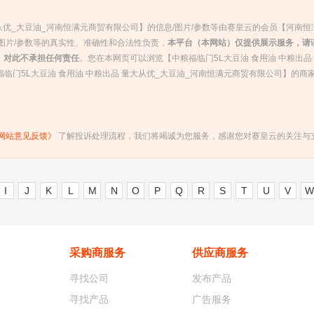
大从优_大豆油_河南恒满元商贸有限公司】的信息/图片/参数等由赛皇云的会员【河南
图片/参数等的真实性、准确性和合法性负责，
本平台（本网站）仅提供展示服务，请
）对此不承担任何责任
。您在本网页可以浏览【中粮福临门5L大豆油 食用油 中粮出品
福临门5L大豆油 食用油 中粮出品 量大从优_大豆油_河南恒满元商贸有限公司】的商
网站意见反馈》
了解投诉处理流程，我们将竭诚为您服务，感谢您对赛皇云的关注与
I
J
K
L
M
N
O
P
Q
R
S
T
U
V
W
采购商服务
供应商服务
寻找公司
发布产品
寻找产品
广告服务