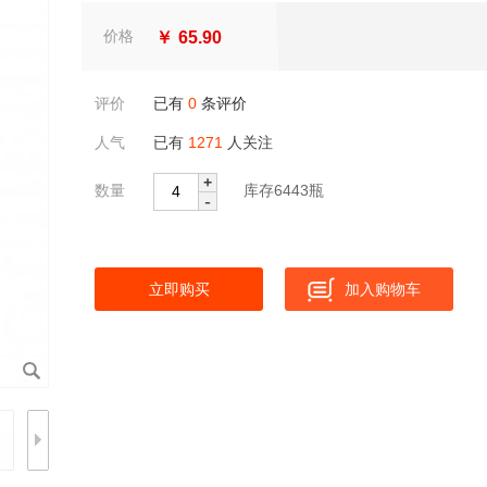
价格
￥
65.90
评价
已有
0
条评价
人气
已有
1271
人关注
+
数量
库存
6443
瓶
-
立即购买
加入购物车