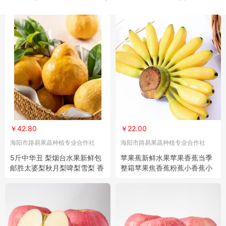
￥42.80
￥22.00
海阳市路易果蔬种植专业合作社
海阳市路易果蔬种植专业合作社
5斤中华丑 梨烟台水果新鲜包
苹果蕉新鲜水果苹果香蕉当季
邮胜太婆梨秋月梨啤梨雪梨 香
整箱苹果焦香蕉粉蕉小香蕉小
梨整箱
米蕉芭蕉