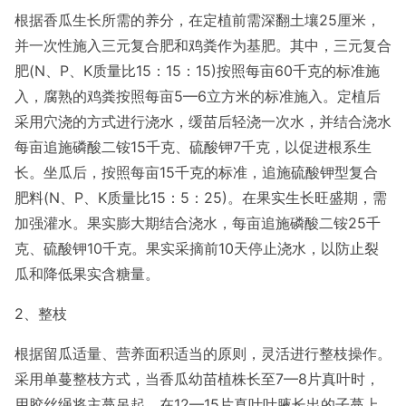
根据香瓜生长所需的养分，在定植前需深翻土壤25厘米，
并一次性施入三元复合肥和鸡粪作为基肥。其中，三元复合
肥(N、P、K质量比15：15：15)按照每亩60千克的标准施
入，腐熟的鸡粪按照每亩5—6立方米的标准施入。定植后
采用穴浇的方式进行浇水，缓苗后轻浇一次水，并结合浇水
每亩追施磷酸二铵15千克、硫酸钾7千克，以促进根系生
长。坐瓜后，按照每亩15千克的标准，追施硫酸钾型复合
肥料(N、P、K质量比15：5：25)。在果实生长旺盛期，需
加强灌水。果实膨大期结合浇水，每亩追施磷酸二铵25千
克、硫酸钾10千克。果实采摘前10天停止浇水，以防止裂
瓜和降低果实含糖量。
2、整枝
根据留瓜适量、营养面积适当的原则，灵活进行整枝操作。
采用单蔓整枝方式，当香瓜幼苗植株长至7—8片真叶时，
用胶丝绳将主蔓吊起。在12—15片真叶叶腋长出的子蔓上