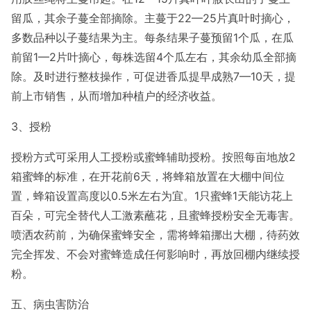
留瓜，其余子蔓全部摘除。主蔓于22—25片真叶时摘心，
多数品种以子蔓结果为主。每条结果子蔓预留1个瓜，在瓜
前留1—2片叶摘心，每株选留4个瓜左右，其余幼瓜全部摘
除。及时进行整枝操作，可促进香瓜提早成熟7—10天，提
前上市销售，从而增加种植户的经济收益。
3、授粉
授粉方式可采用人工授粉或蜜蜂辅助授粉。按照每亩地放2
箱蜜蜂的标准，在开花前6天，将蜂箱放置在大棚中间位
置，蜂箱设置高度以0.5米左右为宜。1只蜜蜂1天能访花上
百朵，可完全替代人工激素蘸花，且蜜蜂授粉安全无毒害。
喷洒农药前，为确保蜜蜂安全，需将蜂箱挪出大棚，待药效
完全挥发、不会对蜜蜂造成任何影响时，再放回棚内继续授
粉。
五、病虫害防治