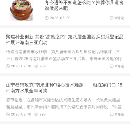
冬令进补不知道怎么吃？推荐你几道食
谱做起来吧
2026-05-29
0评论
聚焦种业创新 共赴“甜蜜之约” 第八届全国西瓜甜瓜登记品
种展评海南三亚启动
恰逢海南蜜瓜丰收旺季，第八届全国西瓜甜瓜登记品种展评（三
亚）暨2025海南好蜜瓜评鉴活动在三亚启幕。来自全国各地的行
业专家、采购商、种植户齐聚三亚，共赴这场“甜蜜之约”，聚焦种
2026-02-10
286
0评论
业创新，共商产业提质增效大计，为西瓜甜瓜种业与海南蜜瓜产
业的高质量发展注入新动能。
辽宁盘锦攻克“南果北种”核心技术难题——就在家门口 16
种南方水果全年可摘
春节临近，在盘锦市兴隆台区的兴隆生态农场内，长果桑大棚里
暖意融融，市民辛丽娟举着刚摘下的紫红色果实对同伴说：“快尝
尝！刚摘的长果桑又甜又嫩，不用洗，直接吃。咱北方在家门口
2026-02-10
298
0评论
就能摘到南方水果啦！”