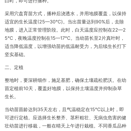
白时，即可进行播种。
采用穴盘育苗方式，播种后浇透水，并用地膜覆盖，以保持
适宜的生长温度(25—30℃)。当出苗量达到90%后，去除
地膜，进入正常管理阶段。此时，白天温度应控制在22—2
5℃，夜晚温度控制在15—17℃。当幼苗长至2片真叶时，
适当降低温度，以增强幼苗的低温耐受力，为后续生长打下
坚实基础。
二、定植
整地时，要深耕细作，施足基肥，确保土壤疏松肥沃。在幼
苗定植前10天，覆盖好地膜，以保持土壤温度并抑制杂草
生长。
当幼苗苗龄达到35天左右，且气温稳定在15℃以上时，即
可进行定植。应选择生长整齐、茎秆粗壮、无病虫危害的健
壮幼苗进行移栽，一般在晴天上午进行栽植。不同香瓜品种