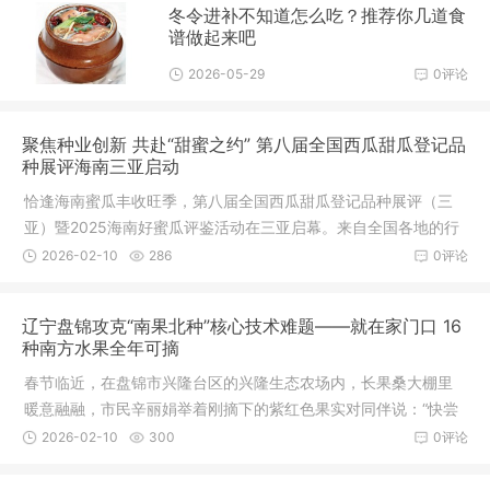
冬令进补不知道怎么吃？推荐你几道食
谱做起来吧
2026-05-29
0评论
聚焦种业创新 共赴“甜蜜之约” 第八届全国西瓜甜瓜登记品
种展评海南三亚启动
恰逢海南蜜瓜丰收旺季，第八届全国西瓜甜瓜登记品种展评（三
亚）暨2025海南好蜜瓜评鉴活动在三亚启幕。来自全国各地的行
业专家、采购商、种植户齐聚三亚，共赴这场“甜蜜之约”，聚焦种
2026-02-10
286
0评论
业创新，共商产业提质增效大计，为西瓜甜瓜种业与海南蜜瓜产
业的高质量发展注入新动能。
辽宁盘锦攻克“南果北种”核心技术难题——就在家门口 16
种南方水果全年可摘
春节临近，在盘锦市兴隆台区的兴隆生态农场内，长果桑大棚里
暖意融融，市民辛丽娟举着刚摘下的紫红色果实对同伴说：“快尝
尝！刚摘的长果桑又甜又嫩，不用洗，直接吃。咱北方在家门口
2026-02-10
300
0评论
就能摘到南方水果啦！”