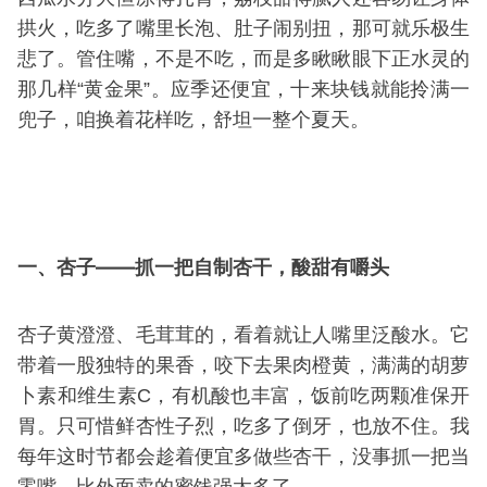
拱火，吃多了嘴里长泡、肚子闹别扭，那可就乐极生
悲了。管住嘴，不是不吃，而是多瞅瞅眼下正水灵的
那几样“黄金果”。应季还便宜，十来块钱就能拎满一
兜子，咱换着花样吃，舒坦一整个夏天。
一、杏子——抓一把自制杏干，酸甜有嚼头
杏子黄澄澄、毛茸茸的，看着就让人嘴里泛酸水。它
带着一股独特的果香，咬下去果肉橙黄，满满的胡萝
卜素和维生素C，有机酸也丰富，饭前吃两颗准保开
胃。只可惜鲜杏性子烈，吃多了倒牙，也放不住。我
每年这时节都会趁着便宜多做些杏干，没事抓一把当