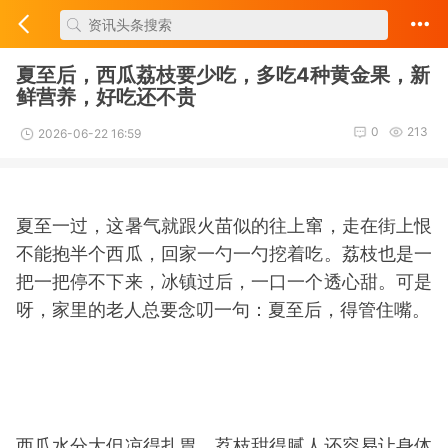
夏至后，西瓜荔枝要少吃，多吃4种黄金果，新
鲜营养，好吃还不贵
0
213
2026-06-22 16:59
夏至一过，这暑气就跟火苗似的往上窜，走在街上恨
不能抱半个西瓜，回家一勺一勺挖着吃。荔枝也是一
把一把停不下来，冰镇过后，一口一个透心甜。可是
呀，家里的老人总要念叨一句：夏至后，得管住嘴。
西瓜水分大但凉得扎胃，荔枝甜得腻人还容易让身体