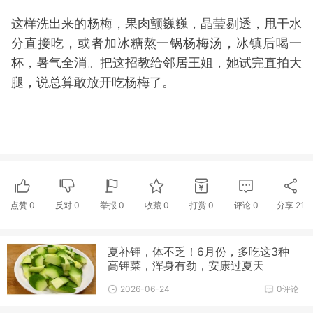
这样洗出来的杨梅，果肉颤巍巍，晶莹剔透，甩干水
分直接吃，或者加冰糖熬一锅杨梅汤，冰镇后喝一
杯，暑气全消。把这招教给邻居王姐，她试完直拍大
腿，说总算敢放开吃杨梅了。
点赞
0
反对
0
举报 0
收藏 0
打赏
0
评论
0
分享
21
夏补钾，体不乏！6月份，多吃这3种
高钾菜，浑身有劲，安康过夏天
2026-06-24
0评论