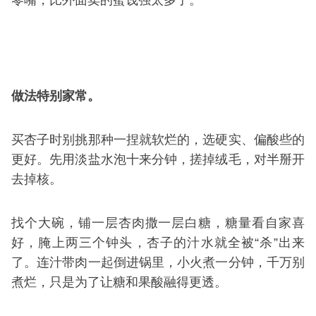
零嘴，比外面卖的蜜饯强太多了。
做法特别家常。
买杏子时别挑那种一捏就软烂的，选硬实、偏酸些的
更好。先用淡盐水泡十来分钟，搓掉绒毛，对半掰开
去掉核。
找个大碗，铺一层杏肉撒一层白糖，糖量看自家喜
好，腌上两三个钟头，杏子的汁水就全被“杀”出来
了。连汁带肉一起倒进锅里，小火煮一分钟，千万别
煮烂，只是为了让糖和果酸融得更透。