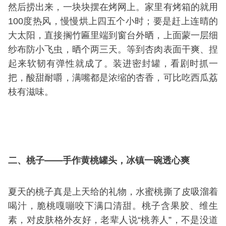
然后捞出来，一块块摆在烤网上。家里有烤箱的就用
100度热风，慢慢烘上四五个小时；要是赶上连晴的
大太阳，直接搁竹匾里端到窗台外晒，上面蒙一层细
纱布防小飞虫，晒个两三天。等到杏肉表面干爽、捏
起来软韧有弹性就成了。装进密封罐，看剧时抓一
把，酸甜耐嚼，满嘴都是浓缩的杏香，可比吃西瓜荔
枝有滋味。
二、桃子——手作黄桃罐头，冰镇一碗透心爽
夏天的桃子真是上天给的礼物，水蜜桃撕了皮吸溜着
喝汁，脆桃嘎嘣咬下满口清甜。桃子含果胶、维生
素，对皮肤格外友好，老辈人说“桃养人”，不是没道