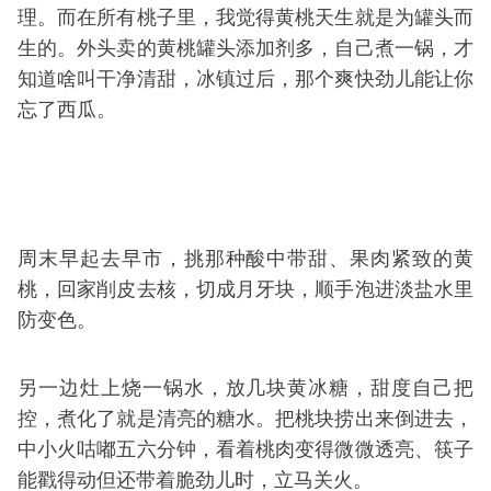
理。而在所有桃子里，我觉得黄桃天生就是为罐头而
生的。外头卖的黄桃罐头添加剂多，自己煮一锅，才
知道啥叫干净清甜，冰镇过后，那个爽快劲儿能让你
忘了西瓜。
周末早起去早市，挑那种酸中带甜、果肉紧致的黄
桃，回家削皮去核，切成月牙块，顺手泡进淡盐水里
防变色。
另一边灶上烧一锅水，放几块黄冰糖，甜度自己把
控，煮化了就是清亮的糖水。把桃块捞出来倒进去，
中小火咕嘟五六分钟，看着桃肉变得微微透亮、筷子
能戳得动但还带着脆劲儿时，立马关火。