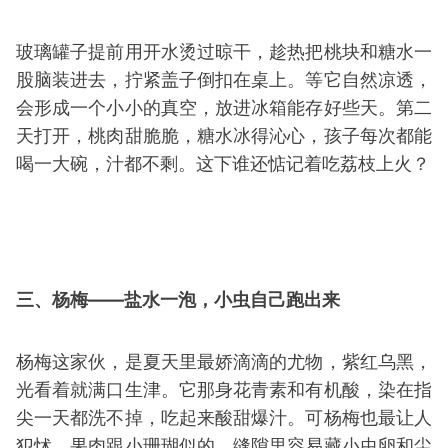
玻璃罐子提前用开水烫过晾干，趁热把桃块和糖水一
股脑装进去，拧紧盖子倒扣在桌上。等它自然凉透，
会形成一个小小的真空，放进冰箱能存好些天。第二
天打开，桃肉甜脆脆，糖水冰得沁心，孩子每次都能
喝一大碗，汁都不剩。这下谁还惦记着吃荔枝上火？
三、杨梅——盐水一泡，小虫自己跑出来
杨梅这家伙，是夏天里最娇滴滴的尤物，紫红乌黑，
光看着就满口生津。它那身花青素和有机酸，染在指
尖一天都洗不掉，吃起来酸甜爆汁。可杨梅也最让人
犯怵，果肉跟小珊瑚似的，缝隙里容易藏小虫卵和尘