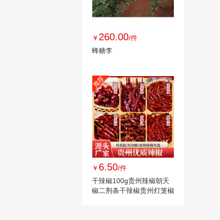
260.00
￥
/件
蜂糖李
6.50
￥
/件
干辣椒100g贵州辣椒朝天
椒二荆条干辣椒贵州灯笼椒
辣椒干