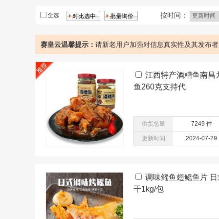
鸡
核桃
按时间：
全选
赛皇云温馨提示：
请新老用户加强对信息真实性及其发布者
江西特产酒糟鱼南昌
鱼260克支持代
供货总量
7249 件
更新时间
2024-07-29
调味鳐鱼翅鳐鱼片 日
干1kg/包