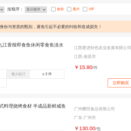
按顺序：
标价
图片
VIP
身份与资质的甄别，避免引起不必要的纠纷和造成损失！
九江香辣即食鱼休闲零食鱼淡水
江西爱进特色农业发展有限公
江西-南昌市
￥15.80
/件
最少起订
≥ 3 件
立即购买
式料理烧烤食材 半成品新鲜咸鱼
广州樱田食品有限公司
广东-广州市
￥130.00
/包