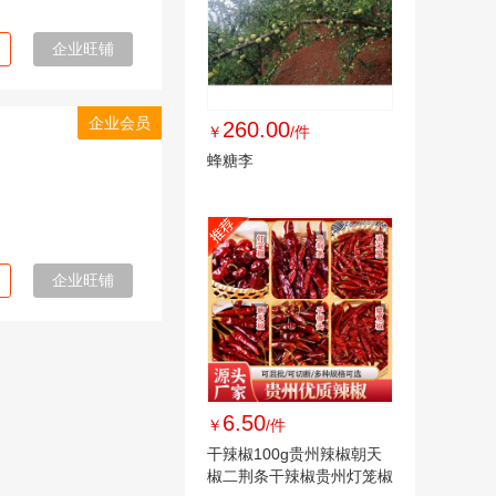
企业旺铺
企业会员
260.00
￥
/件
蜂糖李
企业旺铺
6.50
￥
/件
干辣椒100g贵州辣椒朝天
椒二荆条干辣椒贵州灯笼椒