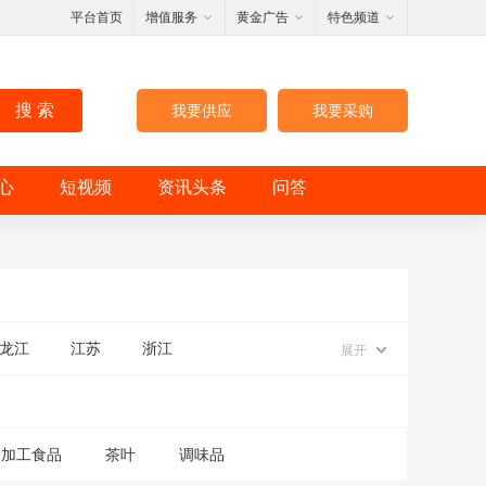
平台首页
增值服务
黄金广告
特色频道
搜 索
我要供应
我要采购
心
短视频
资讯头条
问答
龙江
江苏
浙江
展开
深加工食品
茶叶
调味品