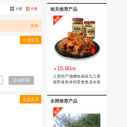
大图
列表
相关推荐产品
关闭
企业会员
司
15.80
￥
/件
江西特产酒糟鱼南昌九江香
企业旺铺
辣即食鱼休闲零食鱼淡水鱼
260克支持代
企业会员
全网推荐产品