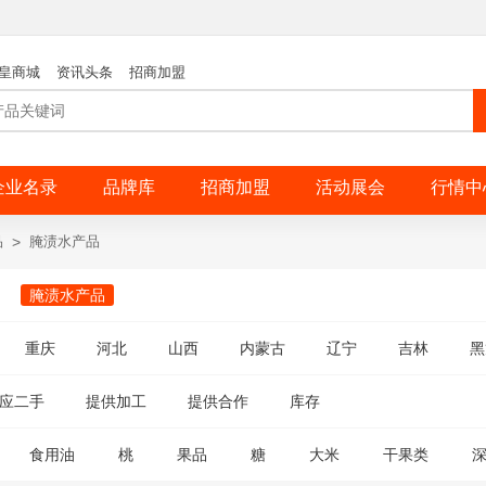
皇商城
资讯头条
招商加盟
企业名录
品牌库
招商加盟
活动展会
行情中
品
>
腌渍水产品
腌渍水产品
重庆
河北
山西
内蒙古
辽宁
吉林
黑
应二手
提供加工
提供合作
库存
食用油
桃
果品
糖
大米
干果类