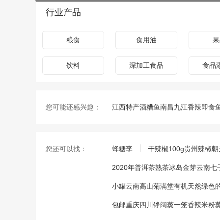
行业产品
粮食
食用油
果
饮料
深加工食品
食品
您可能还感兴趣：
江西特产酒糟鱼南昌九江香辣即食鱼
您还可以找：
蜂糖李
干辣椒100g贵州辣椒
2020年普洱茶熟茶冰岛金芽云南
小罐云南高山菊满堂有机天然绿色
包邮重庆四川铮阔蒸一笼香辣米粉蒸