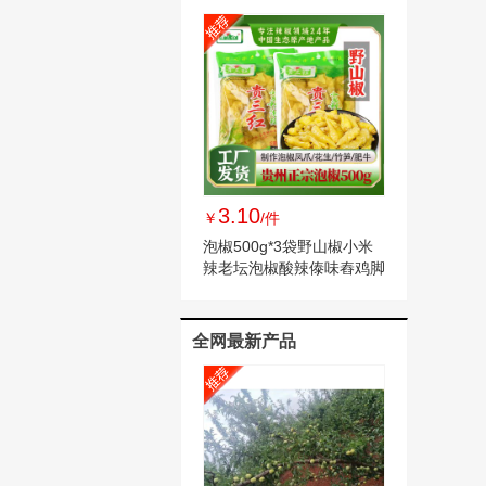
辣椒干
3.10
￥
/件
泡椒500g*3袋野山椒小米
辣老坛泡椒酸辣傣味舂鸡脚
手剥笋调料泡椒
全网最新产品