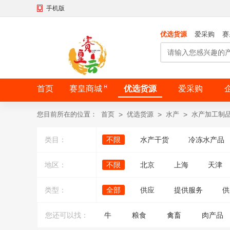
手机版
优选货源
爱采购
赛
首页
赛皇商城
优选货源
爱采购
您目前所在的位置：
首页
>
优选货源
>
水产
>
水产加工制
类目：
不限
水产干货
冷冻水产品
地区：
不限
北京
上海
天津
类型：
全部
供应
提供服务
供
您还可以找：
牛
粮食
禽畜
肉产品