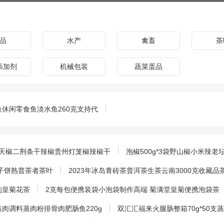
品
水产
禽畜
茶
添加剂
机械包装
蔬菜蛋品
休闲零食鱼淡水鱼260克支持代
朝天椒二荆条干辣椒贵州灯笼椒辣椒干
泡椒500g*3袋野山椒小米辣
七子饼熟普茶者茶叶
2023年冰岛青砖茶普洱茶生茶云南3000克收藏品
的皇菊花茶
2克每包便携装袋小泡袋制作高端 菊满堂皇菊便携泡袋茶
肉调料蒸肉粉排骨肉肥肠鱼220g
双汇汇福来火腿肠整箱70g*50