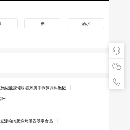
叶
糖
酒水
老坛泡椒酸辣傣味舂鸡脚手剥笋调料泡椒
茶叶
支蒸煮淀粉肉肠烧烤肠香肠零食品