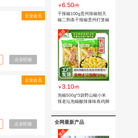
6.50
￥
/件
干辣椒100g贵州辣椒朝天
企业会员
椒二荆条干辣椒贵州灯笼椒
辣椒干
企业旺铺
企业会员
3.10
￥
/件
泡椒500g*3袋野山椒小米
辣老坛泡椒酸辣傣味舂鸡脚
手剥笋调料泡椒
全网最新产品
企业旺铺