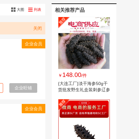
大图
列表
相关推荐产品
关闭
企业会员
148.00
￥
/件
{大连工厂}淡干海参50g干
企业旺铺
货批发野生礼盒装刺参辽参
一件代发海参
企业会员