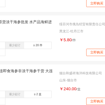
立即购买
原货淡干海参批发 水产品海鲜进
绥芬河市俄岛经贸有限责任公
黑龙江-牡丹江市
￥5.80
/件
最少起订
≥ 20 件
立即购买
连即食海参非淡干海参干货 大连
烟台和盛祥海洋科技有限公司
山东-烟台市
￥240.00
/盒
最少起订
≥ 2 盒
立即购买