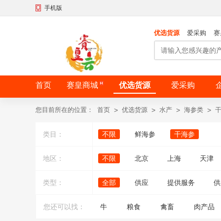
手机版
优选货源
爱采购
赛
首页
赛皇商城
优选货源
爱采购
您目前所在的位置：
首页
>
优选货源
>
水产
>
海参类
>
类目：
不限
鲜海参
干海参
地区：
不限
北京
上海
天津
类型：
全部
供应
提供服务
供
您还可以找：
牛
粮食
禽畜
肉产品