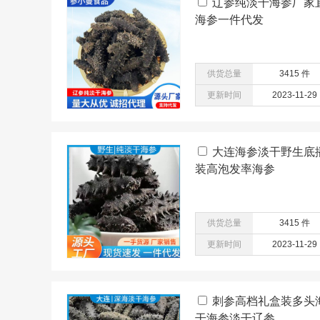
辽参纯淡干海参厂家
海参一件代发
供货总量
3415 件
更新时间
2023-11-29
大连海参淡干野生底
装高泡发率海参
供货总量
3415 件
更新时间
2023-11-29
刺参高档礼盒装多头
干海参淡干辽参