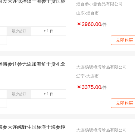
直发大连低播淡干海参干货国标
烟台参小曼食品有限公司
山东-烟台市
￥2960.00
/件
最少起订
≥ 1 件
立即购买
播海参辽参无添加海鲜干货礼盒
大连杨晓艳海珍品有限公司
辽宁-大连市
￥3375.00
/件
最少起订
≥ 1 件
立即购买
海参大连纯野生国标淡干海参纯
大连杨晓艳海珍品有限公司