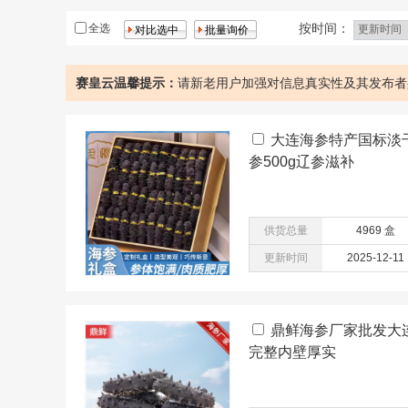
鸡
核桃
按时间：
全选
赛皇云温馨提示：
请新老用户加强对信息真实性及其发布者
大连海参特产国标淡干
参500g辽参滋补
供货总量
4969 盒
更新时间
2025-12-11
鼎鲜海参厂家批发大
完整内壁厚实