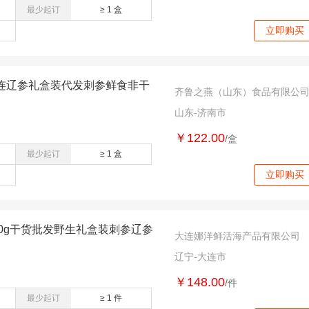
最少起订
≥ 1 盒
立即购买
连辽参礼盒装代发刺参鲜食非干
齐鲁之燕（山东）食品有限公
山东-济南市
￥122.00
/盒
最少起订
≥ 1 盒
立即购买
50g干货批发野生礼盒装刺参辽参
大连娜洋鲜活海产品有限公司
辽宁-大连市
￥148.00
/件
最少起订
≥ 1 件