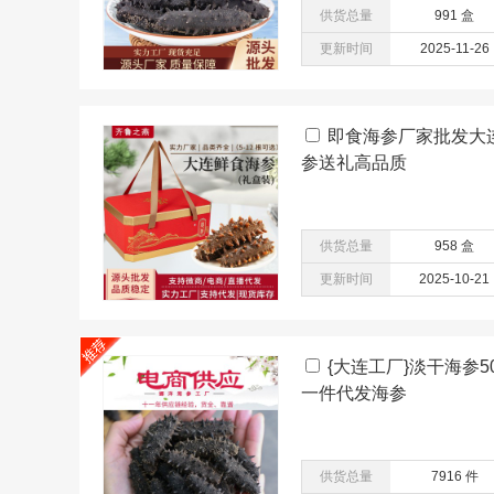
供货总量
991 盒
更新时间
2025-11-26
即食海参厂家批发大
参送礼高品质
供货总量
958 盒
更新时间
2025-10-21
{大连工厂}淡干海参
一件代发海参
供货总量
7916 件