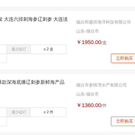
 大连六排刺海参辽刺参 大连淡
烟台和盛祥海洋科技有限公司
山东-烟台市
￥1950.00
/盒
最少起订
≥ 2 盒
立即购买
/斤爆款深海底播辽刺参新鲜海产品
烟台市参情湾水产有限公司
山东-烟台市
￥1360.00
/件
最少起订
≥ 2 件
立即购买