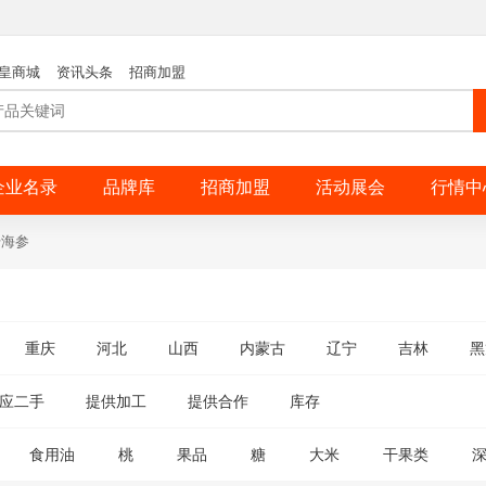
皇商城
资讯头条
招商加盟
企业名录
品牌库
招商加盟
活动展会
行情中
干海参
重庆
河北
山西
内蒙古
辽宁
吉林
黑
应二手
提供加工
提供合作
库存
食用油
桃
果品
糖
大米
干果类