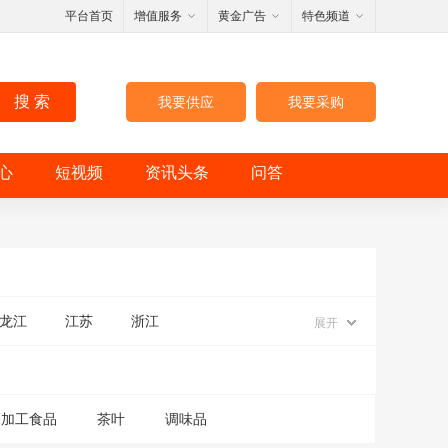
平台首页
增值服务
黄金广告
特色频道
搜 索
我要供应
我要采购
心
短视频
资讯头条
问答
龙江
江苏
浙江
展开
深加工食品
茶叶
调味品