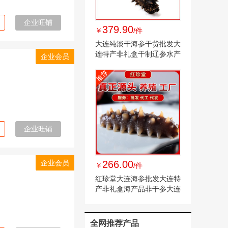
企业旺铺
379.90
￥
/件
大连纯淡干海参干货批发大
连特产非礼盒干制辽参水产
企业会员
大连海参
司
企业旺铺
企业会员
266.00
￥
/件
红珍堂大连海参批发大连特
产非礼盒海产品非干参大连
即食海参
全网推荐产品