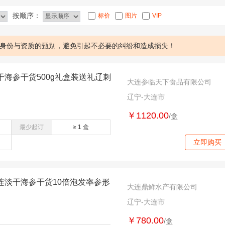
按顺序：
标价
图片
VIP
身份与资质的甄别，避免引起不必要的纠纷和造成损失！
海参干货500g礼盒装送礼辽刺
大连参临天下食品有限公司
辽宁-大连市
￥1120.00
/盒
最少起订
≥ 1 盒
立即购买
连淡干海参干货10倍泡发率参形
大连鼎鲜水产有限公司
辽宁-大连市
￥780.00
/盒