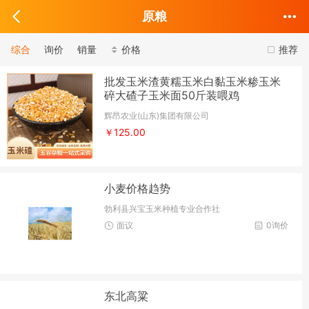
原粮
综合
询价
销量
价格
推荐
批发玉米渣黄糯玉米白黏玉米糁玉米
碎大碴子玉米面50斤装喂鸡
辉昂农业(山东)集团有限公司
￥125.00
小麦价格趋势
勃利县兴宝玉米种植专业合作社
面议
0询价
东北高粱