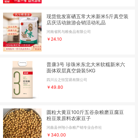
现货批发富硒五常大米新米5斤真空装
店庆活动旅游会销活动礼品
河南省民与粮食品有限公司
￥24.10
普康3号 珍珠米东北大米软糯新米六
面体双层真空袋装5KG
四川云之恒贸易有限公司
￥49.80
圆粒大黄豆100斤五谷杂粮磨豆腐豆
粉豆浆原料农家豆子
河曲县仲翔小杂粮产销专业合作社
￥340.00