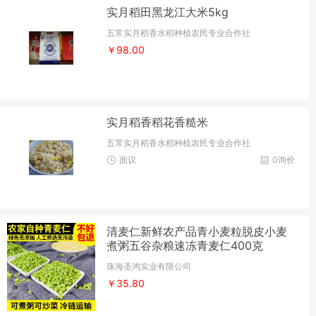
实月稻田黑龙江大米5kg
五常实月稻香水稻种植农民专业合作社
￥98.00
实月稻香稻花香糙米
五常实月稻香水稻种植农民专业合作社
面议
0询价
清麦仁新鲜农产品青小麦粒脱皮小麦
煮粥五谷杂粮速冻青麦仁400克
珠海圣鸿实业有限公司
￥35.80