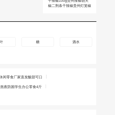
干辣椒100g贵州辣椒朝天
椒二荆条干辣椒贵州灯笼椒
辣椒干
叶
糖
酒水
室休闲零食厂家直发酸甜可口
熬夜防困学生办公零食4斤