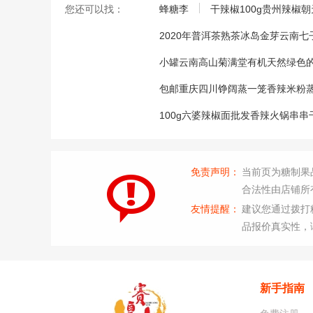
您还可以找：
蜂糖李
干辣椒100g贵州辣椒
2020年普洱茶熟茶冰岛金芽云南
小罐云南高山菊满堂有机天然绿色
包邮重庆四川铮阔蒸一笼香辣米粉蒸
100g六婆辣椒面批发香辣火锅串
免责声明：
当前页为糖制果
合法性由店铺所
友情提醒：
建议您通过拨打
品报价真实性，
新手指南