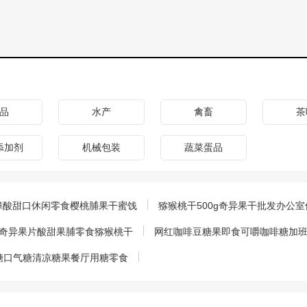
品
水产
禽畜
茶
添加剂
机械包装
蔬菜蛋品
障酸甜口休闲零食樱桃脯果干蜜饯
猕猴桃干500g奇异果干批发办公
 奇异果片酸甜果脯零食猕猴桃干
网红咖啡豆糖果即食可嚼咖啡糖加班
糖口气糖清凉糖果餐厅用糖零食