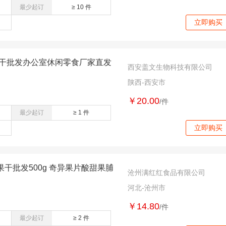
最少起订
≥ 10 件
立即购买
果干批发办公室休闲零食厂家直发
西安盖文生物科技有限公司
陕西-西安市
￥20.00
/件
最少起订
≥ 1 件
立即购买
干批发500g 奇异果片酸甜果脯
沧州满红红食品有限公司
河北-沧州市
￥14.80
/件
最少起订
≥ 2 件