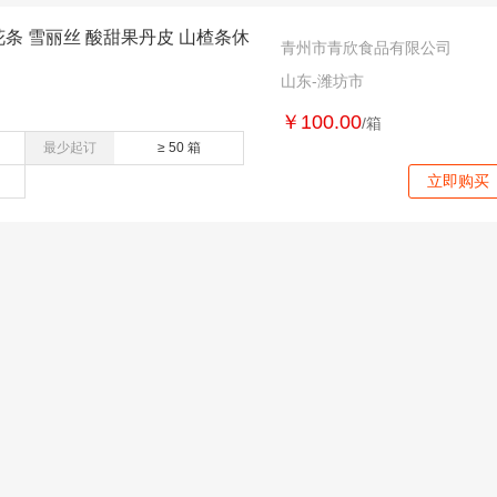
花条 雪丽丝 酸甜果丹皮 山楂条休
青州市青欣食品有限公司
山东-潍坊市
￥100.00
/箱
最少起订
≥ 50 箱
立即购买