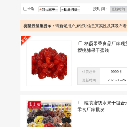
鸡
核桃
按时间：
全选
赛皇云温馨提示：
请新老用户加强对信息真实性及其发布者
栖霞果香食品厂家现
樱桃脯果干蜜饯
供货总量
9999 件
更新时间
2026-05-26
罐装蜜饯水果干组合
零食厂家批发