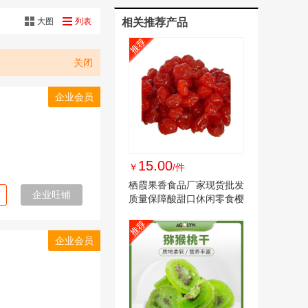
大图
列表
相关推荐产品
关闭
企业会员
15.00
￥
/件
栖霞果香食品厂家现货批发
企业旺铺
质量保障酸甜口休闲零食樱
桃脯果干蜜饯
企业会员