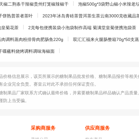
朝天椒二荆条干辣椒贵州灯笼椒辣椒干
泡椒500g*3袋野山椒小米辣
七子饼熟普茶者茶叶
2023年冰岛青砖茶普洱茶生茶云南3000克收藏品
的皇菊花茶
2克每包便携装袋小泡袋制作高端 菊满堂皇菊便携泡袋茶
肉调料蒸肉粉排骨肉肥肠鱼220g
双汇汇福来火腿肠整箱70g*50
串干碟蘸料烧烤调料调味海椒面
品价格信息展示，该页所展示的糖制果品批发价格、糖制果品报价等相关
有企业完全负责。赛皇云对此不承担任何保证责任。
糖制果品厂家联系方式确认最终价格，并索要糖制果品样品确认产品质量
谨防上当受骗。
采购商服务
供应商服务