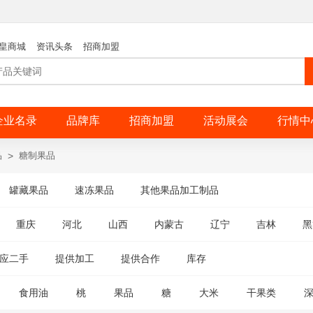
皇商城
资讯头条
招商加盟
企业名录
品牌库
招商加盟
活动展会
行情中
品
>
糖制果品
罐藏果品
速冻果品
其他果品加工制品
重庆
河北
山西
内蒙古
辽宁
吉林
黑
应二手
提供加工
提供合作
库存
食用油
桃
果品
糖
大米
干果类