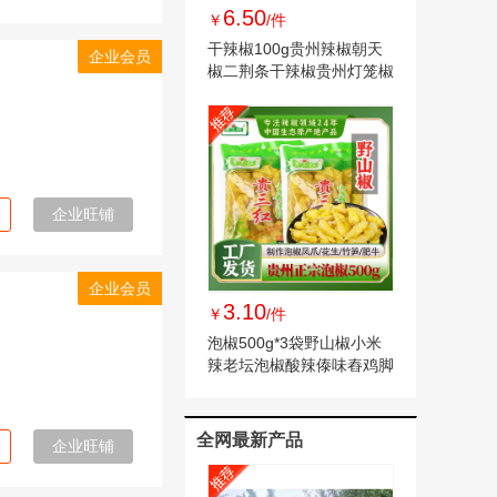
6.50
￥
/件
干辣椒100g贵州辣椒朝天
企业会员
椒二荆条干辣椒贵州灯笼椒
辣椒干
企业旺铺
企业会员
3.10
￥
/件
泡椒500g*3袋野山椒小米
辣老坛泡椒酸辣傣味舂鸡脚
手剥笋调料泡椒
全网最新产品
企业旺铺