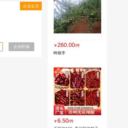
企业会员
260.00
￥
/件
企业旺铺
蜂糖李
6.50
￥
/件