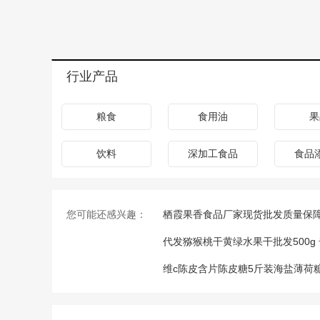
行业产品
粮食
食用油
果
饮料
深加工食品
食品
您可能还感兴趣：
栖霞果香食品厂家现货批发质量保
代发猕猴桃干黄绿水果干批发500g
维c陈皮含片陈皮糖5斤装海盐薄荷