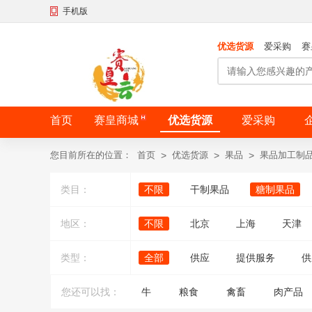
手机版
优选货源
爱采购
赛
首页
赛皇商城
优选货源
爱采购
您目前所在的位置：
首页
>
优选货源
>
果品
>
果品加工制
类目：
不限
干制果品
糖制果品
地区：
不限
北京
上海
天津
类型：
全部
供应
提供服务
供
您还可以找：
牛
粮食
禽畜
肉产品