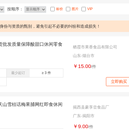
按顺序：
标价
图片
VIP
身份与资质的甄别，避免引起不必要的纠纷和造成损失！
货批发质量保障酸甜口休闲零食
栖霞市果香食品有限公司
山东-烟台市
￥15.00
/件
最少起订
≥ 3 件
立即购买
天山雪桔话梅果脯网红即食休闲
揭西县豪享尝食品厂
广东-揭阳市
￥9.00
/件