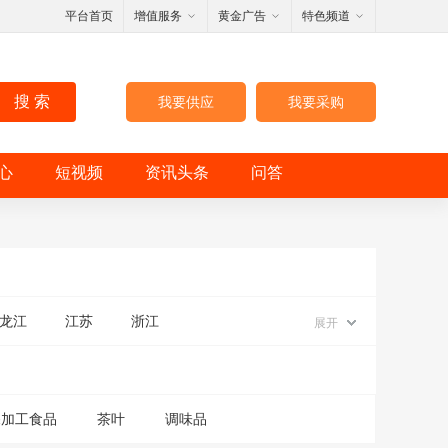
平台首页
增值服务
黄金广告
特色频道
搜 索
我要供应
我要采购
心
短视频
资讯头条
问答
龙江
江苏
浙江
展开
深加工食品
茶叶
调味品