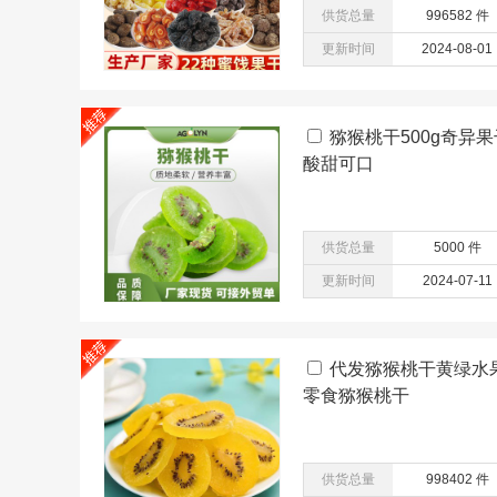
供货总量
996582 件
更新时间
2024-08-01
猕猴桃干500g奇异
酸甜可口
供货总量
5000 件
更新时间
2024-07-11
代发猕猴桃干黄绿水果
零食猕猴桃干
供货总量
998402 件