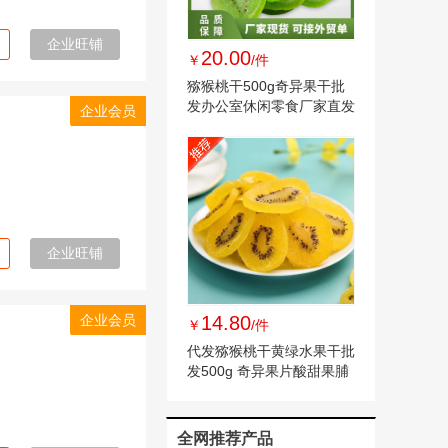
企业旺铺
20.00
￥
/件
猕猴桃干500g奇异果干批
发办公室休闲零食厂家直发
企业会员
酸甜可口
企业旺铺
企业会员
14.80
￥
/件
代发猕猴桃干黄绿水果干批
发500g 奇异果片酸甜果脯
零食猕猴桃干
全网推荐产品