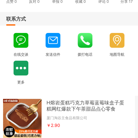
点赞
0
反对
0
举报 0
收藏 0
评论
0
分享
17
联系方式
在线交谈
发送信件
拨打电话
地图导航
更多
H熔岩蛋糕巧克力草莓蓝莓味盒子蛋
糕网红爆款下午茶甜品点心零食
厦门淘谷主食品有限公司
￥2.90