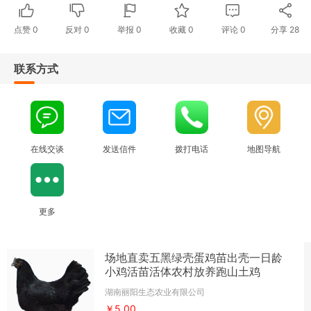
点赞
0
反对
0
举报 0
收藏 0
评论
0
分享
28
联系方式
在线交谈
发送信件
拨打电话
地图导航
更多
场地直卖五黑绿壳蛋鸡苗出壳一日龄
小鸡活苗活体农村放养跑山土鸡
湖南丽阳生态农业有限公司
￥5.00