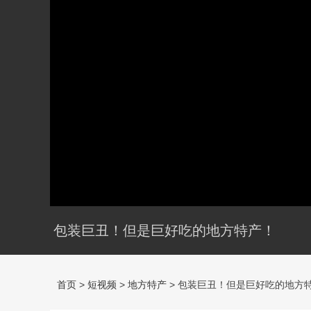
包装巨丑！但是巨好吃的地方特产！
首页
>
短视频
>
地方特产
>
包装巨丑！但是巨好吃的地方