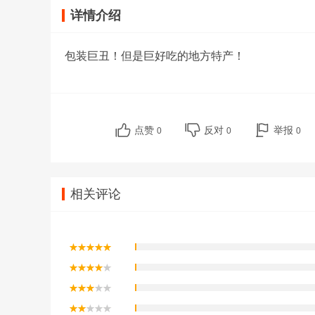
详情介绍
包装巨丑！但是巨好吃的地方特产！
点赞
反对
举报
0
0
0
相关评论