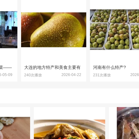
菜——
大连的地方特产和美食主要有
河南有什么特产?
哪些？
6-05-09
2026-04-22
2026
240次播放
231次播放