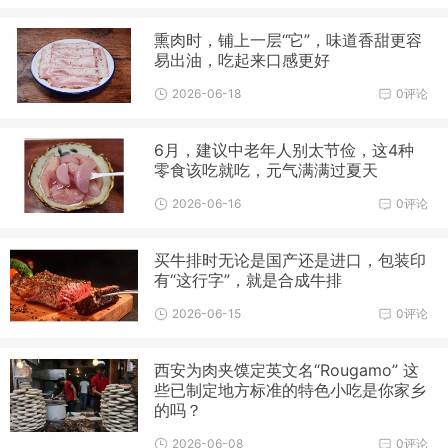
熏肉时，铺上一层“它”，味道香甜更容
易出油，吃起来口感更好
2026-06-18
0评论
6月，建议中老年人别太节俭，这4种
零食该吃就吃，元气满满过夏天
2026-06-16
0评论
买牛排时无论是国产还是进口，包装印
有“这行字”，就是合成牛排
2026-06-15
0评论
西安为肉夹馍定英文名“Rougamo” 这
些已制定地方标准的特色小吃是你家乡
的吗？
2026-06-08
0评论