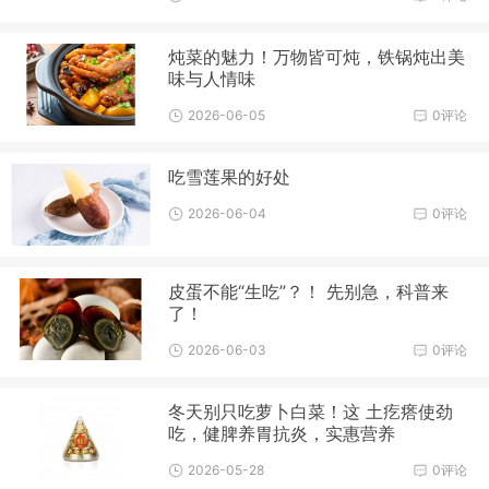
炖菜的魅力！万物皆可炖，铁锅炖出美
味与人情味
2026-06-05
0评论
吃雪莲果的好处
2026-06-04
0评论
皮蛋不能“生吃”？！ 先别急，科普来
了！
2026-06-03
0评论
冬天别只吃萝卜白菜！这 土疙瘩使劲
吃，健脾养胃抗炎，实惠营养
2026-05-28
0评论