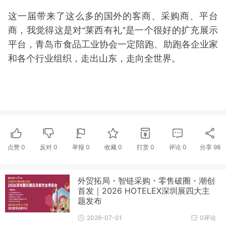
这一届带来了这么多的国外的客商、采购商、平台
商，我觉得这是对“莱西有礼”是一个很好的扩充展示
平台，青岛市食品工业协会一定陪跑、助跑各企业家
和各个行业组织，走出山东，走向全世界。
点赞
0
反对
0
举报 0
收藏 0
打赏
0
评论
0
分享
98
外贸拓局・智链采购・零售破圈・潮创
首发｜2026 HOTELEX深圳展四大主
题发布
2026-07-01
0评论