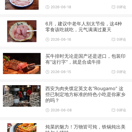
2026-06-18
0评论
6月，建议中老年人别太节俭，这4种
零食该吃就吃，元气满满过夏天
2026-06-16
0评论
买牛排时无论是国产还是进口，包装印
有“这行字”，就是合成牛排
2026-06-15
0评论
西安为肉夹馍定英文名“Rougamo” 这
些已制定地方标准的特色小吃是你家乡
的吗？
2026-06-08
0评论
炖菜的魅力！万物皆可炖，铁锅炖出美