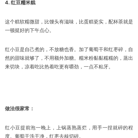
4. 红豆糯米糕
这个糕软糯微甜，比馒头有滋味，比蛋糕瓷实，配杯茶就是
一顿挺好的下午点心。
红小豆是自己煮的，不放糖也香。加了葡萄干和红枣碎，自
然的甜味就够了，不用额外加糖。糯米粉黏黏糯糯的，蒸出
来切块，凉着吃比热着吃更有嚼劲，一点不粘牙。
做法很家常：
红小豆提前泡一晚上，上锅蒸熟蒸烂，用手一捏就碎的程
度。葡萄干洗干净，红枣去核切碎。