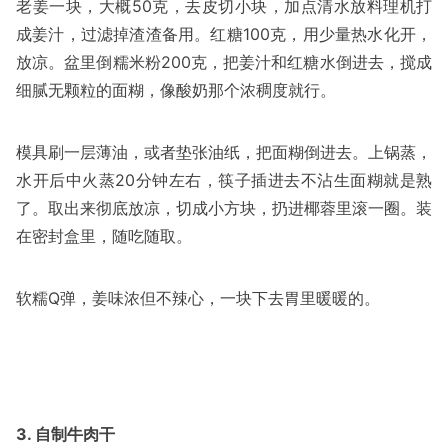
老姜一块，大概50克，去皮切小块，加点清水放料理机打
成姜汁，过滤掉渣渣备用。红糖100克，用少量热水化开，
放凉。盆里倒糯米粉200克，把姜汁和红糖水倒进去，搅成
细腻无颗粒的面糊，像酸奶那个浓稠度就行。
模具刷一层薄油，或者垫张油纸，把面糊倒进去。上锅蒸，
水开后中火蒸20分钟左右，筷子插进去不沾生面糊就是熟
了。取出来彻底放凉，切成小方块，扔进椰蓉里滚一圈。装
在密封盒里，随吃随取。
软糯Q弹，姜味浓但不辣心，一块下去胃里暖暖的。
3. 自制牛肉干