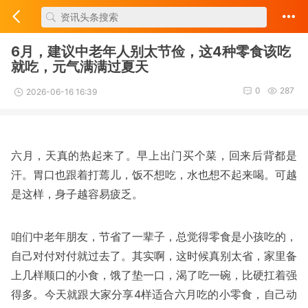
6月，建议中老年人别太节俭，这4种零食该吃
就吃，元气满满过夏天
0
287
2026-06-16 16:39
六月，天真的热起来了。早上出门买个菜，回来后背都是
汗。胃口也跟着打蔫儿，饭不想吃，水也想不起来喝。可越
是这样，身子越容易疲乏。
咱们中老年朋友，节省了一辈子，总觉得零食是小孩吃的，
自己对付对付就过去了。其实啊，这时候真别太省，家里备
上几样顺口的小食，饿了垫一口，渴了吃一碗，比硬扛着强
得多。今天就跟大家分享4样适合六月吃的小零食，自己动