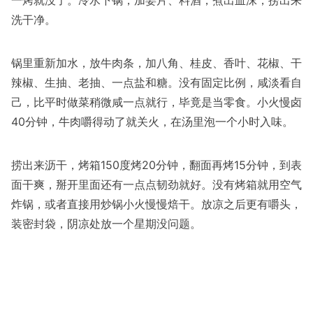
一烤就没了。冷水下锅，加姜片、料酒，煮出血沫，捞出来
洗干净。
锅里重新加水，放牛肉条，加八角、桂皮、香叶、花椒、干
辣椒、生抽、老抽、一点盐和糖。没有固定比例，咸淡看自
己，比平时做菜稍微咸一点就行，毕竟是当零食。小火慢卤
40分钟，牛肉嚼得动了就关火，在汤里泡一个小时入味。
捞出来沥干，烤箱150度烤20分钟，翻面再烤15分钟，到表
面干爽，掰开里面还有一点点韧劲就好。没有烤箱就用空气
炸锅，或者直接用炒锅小火慢慢焙干。放凉之后更有嚼头，
装密封袋，阴凉处放一个星期没问题。