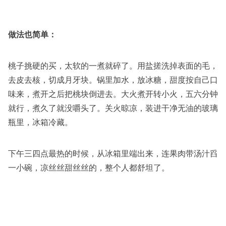
做法也简单：
桃子挑硬的买，太软的一煮就碎了。用盐搓洗掉表面的毛，
去皮去核，切成月牙块。锅里加水，放冰糖，甜度按自己口
味来，煮开之后把桃块倒进去。大火煮开转小火，五六分钟
就行，煮久了就没嚼头了。关火晾凉，装进干净无油的玻璃
瓶里，冰箱冷藏。
下午三四点最热的时候，从冰箱里端出来，连果肉带汤汁舀
一小碗，凉丝丝甜丝丝的，整个人都舒坦了。