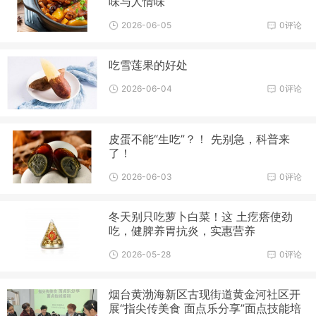
味与人情味
2026-06-05
0评论
吃雪莲果的好处
2026-06-04
0评论
皮蛋不能“生吃”？！ 先别急，科普来
了！
2026-06-03
0评论
冬天别只吃萝卜白菜！这 土疙瘩使劲
吃，健脾养胃抗炎，实惠营养
2026-05-28
0评论
烟台黄渤海新区古现街道黄金河社区开
展“指尖传美食 面点乐分享”面点技能培