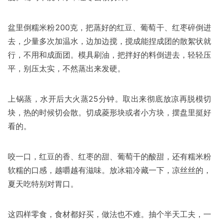
盆里倒糯米粉200克，把蒸好的红豆、葡萄干、红枣碎倒进
去，少量多次加温水，边加边搅，搅成能捏成团的散絮状就
行，不用和成面团。模具刷油，把拌好的料倒进去，轻轻压
平，别压太实，不然蒸出来发硬。
上锅蒸，水开后大火蒸25分钟。取出来彻底放凉再脱模切
块，热的时候切会散。切成菱形块或者小方块，摆盘里挺好
看的。
咬一口，红豆的香、红枣的甜、葡萄干的酸甜，还有糯米粉
软糯的口感，越嚼越有滋味。放冰箱冷藏一下，凉丝丝的，
夏天吃特别对胃口。
这四样零食，食材都好买，做法也不难。抽个半天工夫，一