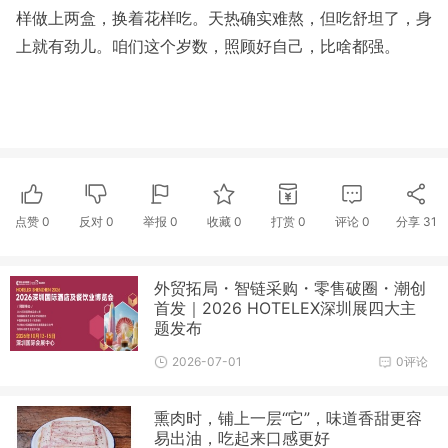
样做上两盒，换着花样吃。天热确实难熬，但吃舒坦了，身
上就有劲儿。咱们这个岁数，照顾好自己，比啥都强。
点赞
0
反对
0
举报 0
收藏 0
打赏
0
评论
0
分享
31
外贸拓局・智链采购・零售破圈・潮创
首发｜2026 HOTELEX深圳展四大主
题发布
2026-07-01
0评论
熏肉时，铺上一层“它”，味道香甜更容
易出油，吃起来口感更好