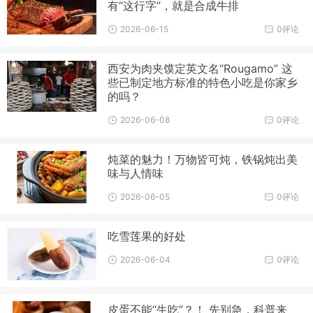
有“这行字”，就是合成牛排
2026-06-15
0评论
西安为肉夹馍定英文名“Rougamo” 这
些已制定地方标准的特色小吃是你家乡
的吗？
2026-06-08
0评论
炖菜的魅力！万物皆可炖，铁锅炖出美
味与人情味
2026-06-05
0评论
吃雪莲果的好处
2026-06-04
0评论
皮蛋不能“生吃”？！ 先别急，科普来