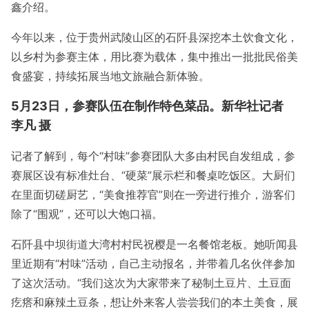
鑫介绍。
今年以来，位于贵州武陵山区的石阡县深挖本土饮食文化，
以乡村为参赛主体，用比赛为载体，集中推出一批批民俗美
食盛宴，持续拓展当地文旅融合新体验。
5月23日，参赛队伍在制作特色菜品。新华社记者
李凡 摄
记者了解到，每个“村味”参赛团队大多由村民自发组成，参
赛展区设有标准灶台、“硬菜”展示栏和餐桌吃饭区。大厨们
在里面切磋厨艺，“美食推荐官”则在一旁进行推介，游客们
除了“围观”，还可以大饱口福。
石阡县中坝街道大湾村村民祝樱是一名餐馆老板。她听闻县
里近期有“村味”活动，自己主动报名，并带着几名伙伴参加
了这次活动。“我们这次为大家带来了秘制土豆片、土豆面
疙瘩和麻辣土豆条，想让外来客人尝尝我们的本土美食，展