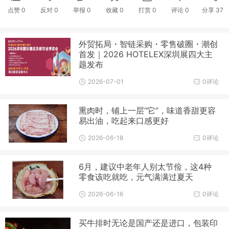
点赞
0
反对
0
举报 0
收藏 0
打赏
0
评论
0
分享
37
外贸拓局・智链采购・零售破圈・潮创
首发｜2026 HOTELEX深圳展四大主
题发布
2026-07-01
0评论
熏肉时，铺上一层“它”，味道香甜更容
易出油，吃起来口感更好
2026-06-18
0评论
6月，建议中老年人别太节俭，这4种
零食该吃就吃，元气满满过夏天
2026-06-16
0评论
买牛排时无论是国产还是进口，包装印