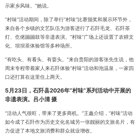
示家乡风味。”她说。
“村味”活动期间，除了举行“村味”比赛颁奖和展示环节外，
来自各个乡镇的文艺队伍为游客进行了石阡毛龙、石阡茶
灯、仡佬蹦蹦鼓等非遗表演。“村味”广场上还设置了农耕文
化、坝坝茶体验馆等多种场所。
“有吃头、有看头、有耍头。”来自贵阳的游客张先生说，他
周末专程带着家人来石阡体验“村味”活动和泡温泉，一家四
口还打算在这里住上两天。
5月23日，石阡县2026年“村味”系列活动中开展的
非遗表演。吕小清 摄
“活动人气很旺，带来了更多商机。”王鑫介绍，“村味”活动
如今成了石阡作为历史文化名城另一张靓丽的文旅名片，有
力促进了本地文旅消费和群众就业增收。