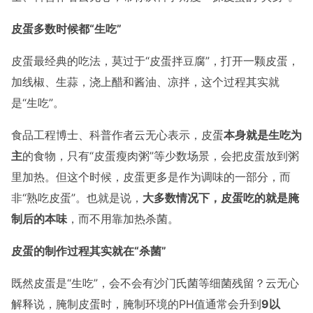
皮蛋多数时候都“生吃”
皮蛋最经典的吃法，莫过于“皮蛋拌豆腐”，打开一颗皮蛋，
加线椒、生蒜，浇上醋和酱油、凉拌，这个过程其实就
是“生吃”。
食品工程博士、科普作者云无心表示，皮蛋
本身就是生吃为
主
的食物，只有“皮蛋瘦肉粥”等少数场景，会把皮蛋放到粥
里加热。但这个时候，皮蛋更多是作为调味的一部分，而
非“熟吃皮蛋”。也就是说，
大多数情况下，皮蛋吃的就是腌
制后的本味
，而不用靠加热杀菌。
皮蛋
的
制作
过程
其实
就在
“杀菌”
既然皮蛋是“生吃”，会不会有沙门氏菌等细菌残留？云无心
解释说，腌制皮蛋时，腌制环境的PH值通常会升到
9以