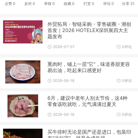
点赞
0
反对
0
举报 0
收藏 0
打赏
0
评论
0
分享
31
外贸拓局・智链采购・零售破圈・潮创
首发｜2026 HOTELEX深圳展四大主
题发布
2026-07-01
0评论
熏肉时，铺上一层“它”，味道香甜更容
易出油，吃起来口感更好
2026-06-18
0评论
6月，建议中老年人别太节俭，这4种
零食该吃就吃，元气满满过夏天
2026-06-16
0评论
买牛排时无论是国产还是进口，包装印