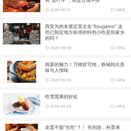
有“这行字”，就是合成牛排
2026-06-15
0评论
西安为肉夹馍定英文名“Rougamo” 这
些已制定地方标准的特色小吃是你家乡
的吗？
2026-06-08
0评论
炖菜的魅力！万物皆可炖，铁锅炖出美
味与人情味
2026-06-05
0评论
吃雪莲果的好处
2026-06-04
0评论
皮蛋不能“生吃”？！ 先别急，科普来