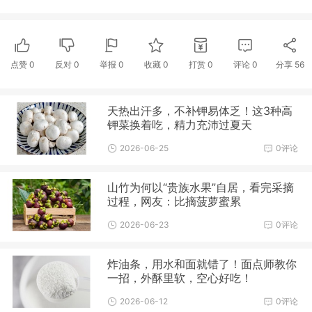
点赞
0
反对
0
举报 0
收藏 0
打赏
0
评论
0
分享
56
天热出汗多，不补钾易体乏！这3种高
钾菜换着吃，精力充沛过夏天
2026-06-25
0评论
山竹为何以“贵族水果”自居，看完采摘
过程，网友：比摘菠萝蜜累
2026-06-23
0评论
炸油条，用水和面就错了！面点师教你
一招，外酥里软，空心好吃！
2026-06-12
0评论