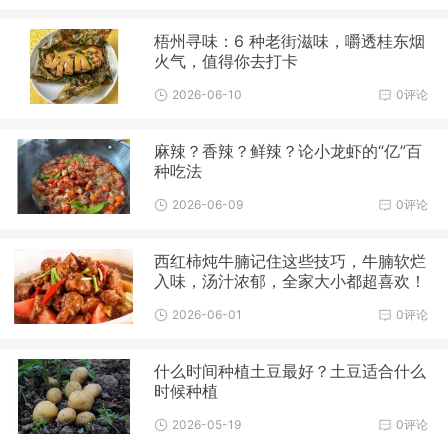
梧州寻味：6 种老街滋味，嚼透桂东烟
火气，值得你去打卡
2026-06-10
0评论
麻辣？香辣？鲜辣？论小龙虾的“亿”百
种吃法
2026-06-09
0评论
西红柿炖牛腩记住这些技巧，牛腩软烂
入味，汤汁浓郁，全家大小都超喜欢！
2026-06-01
0评论
什么时间种植土豆最好？土豆适合什么
时候种植
2026-05-19
0评论