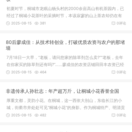
初夏时节，桐城市龙眠山杨头村的2000余亩高山有机茶园内，已
经过了桐城小花茶叶的采摘时节，本该寂寥的山上茶农却仍在有
条不紊地抓紧采摘着，进入今年第二波的采茶。“这是我们基于原
2025-08-15
381
0评论
有的桐城小花绿茶的基础上，创新
80后廖成佳：从技术转创业，打破优质农资与农户的那堵
墙
7月18日一大早，“老板，请问您家的除草剂怎么卖?”“老板，去年
在你家买的除草剂还有吗?”……廖成佳的农资店铺田田丰农资已经
迎来了客户的陆续咨询。近半个月以来，自从湖南等地的洪水退
2025-08-15
464
0评论
去之后，为应对雨后杂草疯
非遗传承人孙壮志：年产超万斤，让桐城小花香誉全国
厚重文都，灵韵小花。在桐城，这一西依大别山，东临长江的小
城，街衢市井处处可见“桐城小花”的身影。作为桐城特产、明清贡
茶安徽十大名茶，桐城小花原产于桐城市龙眠山一带，叠翠层
2025-08-15
482
0评论
峦，存香幽谷，因其清香馥郁，醇