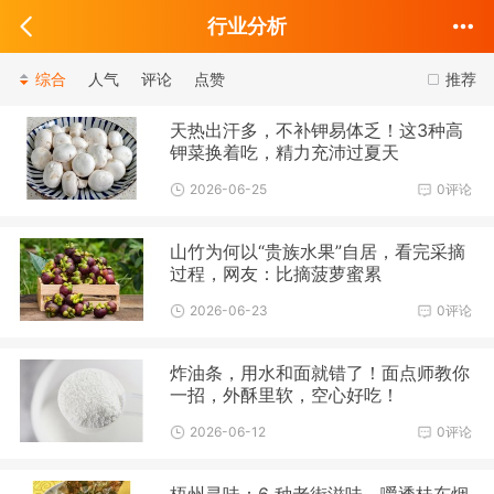
行业分析
综合
人气
评论
点赞
推荐
天热出汗多，不补钾易体乏！这3种高
钾菜换着吃，精力充沛过夏天
2026-06-25
0评论
山竹为何以“贵族水果”自居，看完采摘
过程，网友：比摘菠萝蜜累
2026-06-23
0评论
炸油条，用水和面就错了！面点师教你
一招，外酥里软，空心好吃！
2026-06-12
0评论