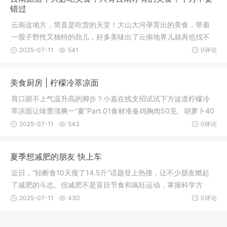
错过
云南这地方，简直是吃货的天堂！大山大河孕育出的美食，带着
一股子野性又独特的劲儿，好多美味出了云南地界儿就再也找不
着。本期小编带您进入云南的美食天堂，这些云南独特美食你都
2025-07-11
541
0评论
吃过几种？汽锅鸡汽锅鸡是云南的名
美食厨房 | 柠檬冷萃凉面
胃口跟不上气温升高的脚步？小嘉在线支招试试下方这道柠檬冷
萃凉面让味蕾清爽一“夏”Part.01食材准备鸡胸肉50克、胡萝卜40
克、黄瓜50克、豆芽30克、手工面200克、白芝麻5克、小米辣1
2025-07-11
543
0评论
0克、蒜末适量、柠檬茶1杯食用油
夏季想减肥的朋友 快上车
近日，“轻断食10天瘦了14.5斤”话题登上热搜，让不少朋友燃起
了减肥的斗志。但减肥不是盲目节食和疯狂运动，掌握科学方
法，才能在这个夏天健康瘦、快乐瘦！减肥期间应该怎样吃？哪
2025-07-11
430
0评论
些运动减脂效果更好？哪些情况属于