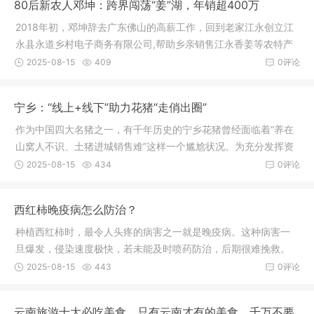
80后新农人邓坤：跨界闯荡“姜”湖，年销超400万
2018年初，邓坤辞去广东佛山的高薪工作，回到老家江永创立江
永县永道乡村电子商务有限公司,帮助乡亲销售江永香姜等农特产
品。7年时间，邓坤从务农小白变成高手，靠种香姜、卖香姜，年
2025-08-15
409
0评论
销售额超400万元，带动十里八乡
宁乡：“线上+线下”助力花猪“走俏出圈”
作为中国四大名猪之一，有千年历史的宁乡花猪曾经面临着“养在
山窝人不识、土猪进城销售难”这样一个尴尬状况。为充分发挥资
源禀赋优势、打造乡村振兴的“花猪引擎”，宁乡市流沙河镇深入开
2025-08-15
434
0评论
展“走找想促”活动，扩宽
西红柿晚疫病怎么防治？
种植西红柿时，最令人头疼的病害之一就是晚疫病。这种病害一
旦爆发，侵染速度极快，若未能及时喷药防治，后期很难挽救。
在严重情况下，可导致减产20%-40%。那么，西红柿晚疫病的发
2025-08-15
443
0评论
病因素有哪些？种植户又该如何有效
云南旅游十大必吃美食，只有云南才有的美食，千万不要