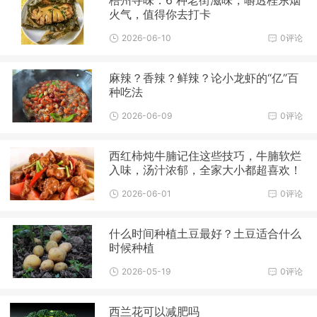
梧州寻味：6 种老街滋味，嚼透桂东烟
火气，值得你去打卡
2026-06-10
0评论
麻辣？香辣？鲜辣？论小龙虾的“亿”百
种吃法
2026-06-09
0评论
西红柿炖牛腩记住这些技巧，牛腩软烂
入味，汤汁浓郁，全家大小都超喜欢！
2026-06-01
0评论
什么时间种植土豆最好？土豆适合什么
时候种植
2026-05-19
0评论
西兰花可以减肥吗