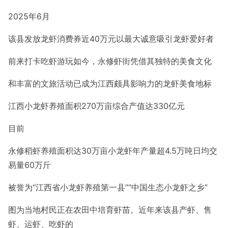
2025年6月
该县发放龙虾消费券近40万元
以最大诚意吸引龙虾爱好者
前来打卡吃虾游玩
如今，永修虾街凭借其独特的美食文化
和丰富的文旅活动
已成为江西颇具影响力的龙虾美食地标
江西小龙虾养殖面积270万亩综合产值达330亿元
目前
永修稻虾养殖面积达30万亩
小龙虾年产量超4.5万吨日均交
易量60万斤
被誉为“江西省小龙虾养殖第一县”
“中国生态小龙虾之乡”
图为当地村民正在农田中培育虾苗。近年来该县产虾、售
虾、运虾、吃虾的