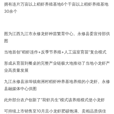
拥有连片万亩以上稻虾养殖基地6个
千亩以上稻虾养殖基地
30余个
图为江西九江市永修龙虾种苗繁育中心。永修县委宣传部供
图
当地首创
“稻虾连作+反季节养殖+人工温室育苗”复合模式
形成从育苗到餐桌的完整产业链
极大地推动了当地小龙虾产
业高质量发展
九江永修县涂埠镇南洲村稻虾种养基地养殖的小龙虾。永修
县融媒体中心供图
此外
部分农户创新了“荷虾共生”模式该养殖模式使小龙虾
可持续上市销售至10月
且小龙虾肥硕饱满、卖相品质俱佳