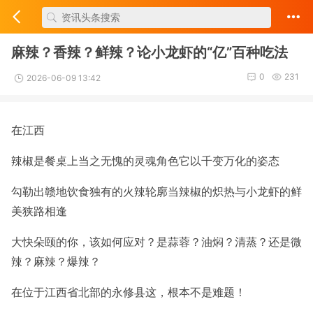
麻辣？香辣？鲜辣？论小龙虾的“亿”百种吃法
0
231
2026-06-09 13:42
在江西
辣椒是餐桌上当之无愧的灵魂角色
它以千变万化的姿态
勾勒出赣地饮食独有的火辣轮廓
当辣椒的炽热与小龙虾的鲜
美狭路相逢
大快朵颐的你，该如何应对？
是蒜蓉？油焖？清蒸？还是微
辣？麻辣？爆辣？
在位于江西省北部的永修县
这，根本不是难题！