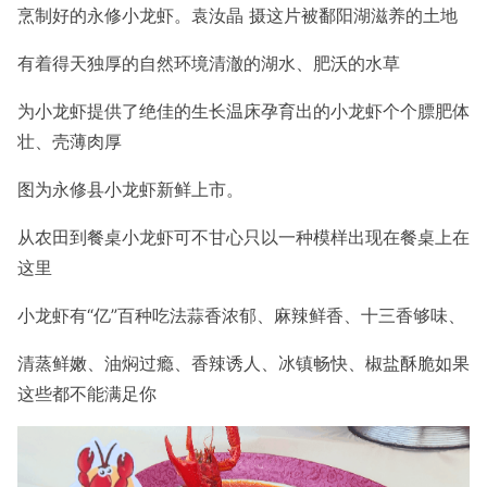
烹制好的永修小龙虾。袁汝晶 摄这片被鄱阳湖滋养的土地
有着得天独厚的自然环境
清澈的湖水、肥沃的水草
为小龙虾提供了绝佳的生长温床
孕育出的小龙虾个个膘肥体
壮、壳薄肉厚
图为永修县小龙虾新鲜上市。
从农田到餐桌
小龙虾可不甘心只以一种模样出现在餐桌上在
这里
小龙虾有“亿”百种吃法
蒜香浓郁、麻辣鲜香、十三香够味、
清蒸鲜嫩、油焖过瘾、香辣诱人、
冰镇畅快、椒盐酥脆如果
这些都不能满足你