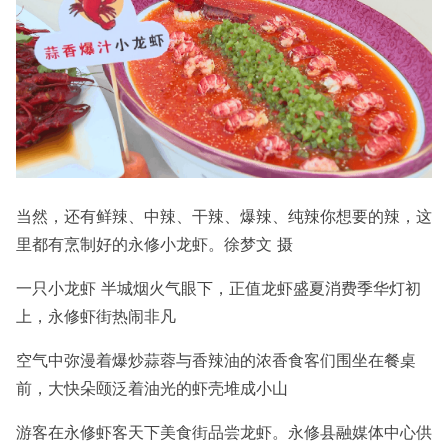
当然，还有
鲜辣、中辣、干辣、爆辣、纯辣你想要的辣，这
里都有烹制好的永修小龙虾。徐梦文 摄
一只小龙虾 半城烟火气
眼下，正值龙虾盛夏消费季华灯初
上，永修虾街热闹非凡
空气中弥漫着爆炒蒜蓉与香辣油的浓香
食客们围坐在餐桌
前，大快朵颐泛着油光的虾壳堆成小山
游客在永修虾客天下美食街品尝龙虾。永修县融媒体中心供