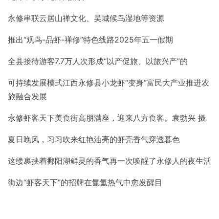
永修串联云居山禅文化、
吴城候鸟湿地等资源
推出“观鸟-品虾-禅修”特色线路
2025年五一假期
全县接待游客7.7万人次
形成“以产促旅、以旅兴产”的
可持续发展模式
江西永修县小龙虾“变身”富民大产业推进农
旅融合发展
永修虾客天下美食街高朋满座，迎来八方食客。袁勃兴 摄
夏日晚风，习习吹来
红艳油亮的虾壳香气穿透暮色
这缕裹挟着鄱阳湖鲜灵的香气
再一次唤醒了永修人的夜生活
街边“虾客天下”的招牌
在氤氲热气中愈发醒目