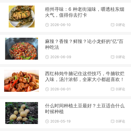
梧州寻味：6 种老街滋味，嚼透桂东烟
火气，值得你去打卡
2026-06-10
0评论
麻辣？香辣？鲜辣？论小龙虾的“亿”百
种吃法
2026-06-09
0评论
西红柿炖牛腩记住这些技巧，牛腩软烂
入味，汤汁浓郁，全家大小都超喜欢！
2026-06-01
0评论
什么时间种植土豆最好？土豆适合什么
时候种植
2026-05-19
0评论