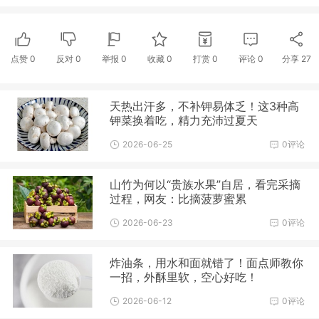
点赞
0
反对
0
举报 0
收藏 0
打赏
0
评论
0
分享
27
天热出汗多，不补钾易体乏！这3种高
钾菜换着吃，精力充沛过夏天
2026-06-25
0评论
山竹为何以“贵族水果”自居，看完采摘
过程，网友：比摘菠萝蜜累
2026-06-23
0评论
炸油条，用水和面就错了！面点师教你
一招，外酥里软，空心好吃！
2026-06-12
0评论