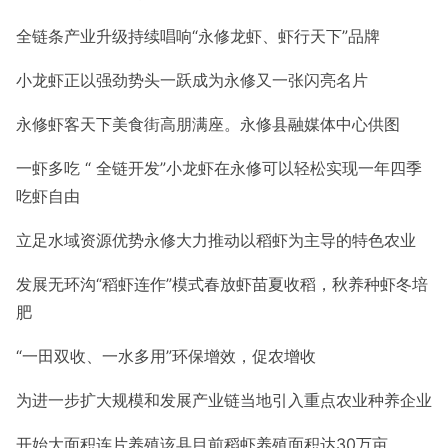
全链条产业升级
持续唱响“永修龙虾、虾行天下”品牌
小龙虾正以强劲势头
一跃成为永修又一张闪亮名片
永修虾客天下美食街高朋满座。永修县融媒体中心供图
一虾多吃 “ 全链开发”小龙虾
在永修可以轻松实现一年四季
吃虾自由
立足水域资源优势
永修大力推动以稻虾为主导的特色农业
发展无环沟“稻虾连作”模式
春放虾苗夏收稻，秋养种虾冬培
肥
“一田双收、一水多用”
环保增效，促农增收
为进一步扩大规模和发展产业链当地引入重点农业种养企业
开始大面积连片养殖
该县目前稻虾养殖面积达30万亩