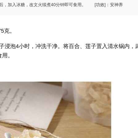
后，加入冰糖，改文火续煮40分钟即可食用。 [功效]：安神养
75克。
子浸泡4小时，冲洗干净。将百合、莲子置入清水锅内，
食用。