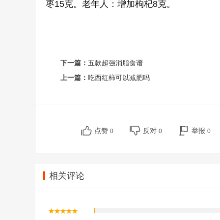
枣15克。老年人：增加枸杞8克。
下一篇：
五款超强消脂食谱
上一篇：
吃西红柿可以减肥吗
点赞
反对
举报
0
0
0
相关评论