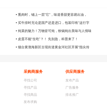
• 熏肉时，铺上一层“它”，味道香甜更容易出油，
• 买牛排时无论是国产还是进口，包装印有“这行字
• 炖菜的魅力！万物皆可炖，铁锅炖出美味与人情味
• 皮蛋不能“生吃”？！ 先别急，科普来了！
• 烟台黄渤海新区古现街道黄金河社区开展“指尖传
采购商服务
供应商服务
寻找公司
发布产品
寻找产品
广告服务
寻找商品
排名推广
发布求购