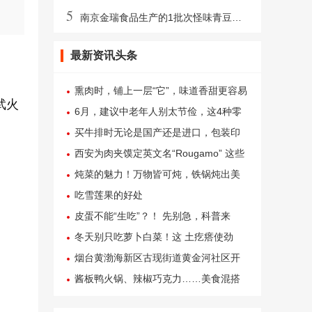
5
南京金瑞食品生产的1批次怪味青豆过氧化值超标
最新资讯头条
熏肉时，铺上一层“它”，味道香甜更容易
武火
出油，吃起来口感更好
6月，建议中老年人别太节俭，这4种零
食该吃就吃，元气满满过夏天
买牛排时无论是国产还是进口，包装印
有“这行字”，就是合成牛排
西安为肉夹馍定英文名“Rougamo” 这些
已制定地方标准的特色小吃是你家乡的
炖菜的魅力！万物皆可炖，铁锅炖出美
吗？
味与人情味
吃雪莲果的好处
皮蛋不能“生吃”？！ 先别急，科普来
了！
冬天别只吃萝卜白菜！这 土疙瘩使劲
吃，健脾养胃抗炎，实惠营养
烟台黄渤海新区古现街道黄金河社区开
展“指尖传美食 面点乐分享”面点技能培
酱板鸭火锅、辣椒巧克力……美食混搭
训活动
升级味蕾“新”体验