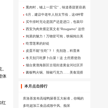
熏肉时，铺上一层“它”，味道香甜更容易
出油，吃起来口感更好
6月，建议中老年人别太节俭，这4种零
食该吃就吃，元气满满过夏天
买牛排时无论是国产还是进口，包装印
有“这行字”，就是合成牛排
西安为肉夹馍定英文名“Rougamo” 这些
已制定地方标准的特色小吃是你家乡的
炖菜的魅力！万物皆可炖，铁锅炖出美
吗？
味与人情味
吃雪莲果的好处
皮蛋不能“生吃”？！ 先别急，科普来
了！
冬天别只吃萝卜白菜！这 土疙瘩使劲
吃，健脾养胃抗炎，实惠营养
烟台黄渤海新区古现街道黄金河社区开
克。
展“指尖传美食 面点乐分享”面点技能培
酱板鸭火锅、辣椒巧克力……美食混搭
虚体
训活动
升级味蕾“新”体验
本月点击排行
库洛茶发布高端鸭屎香五大标准，你喝的
加红
茶是什么等级？
多吃超加工食品或致中风、痴呆