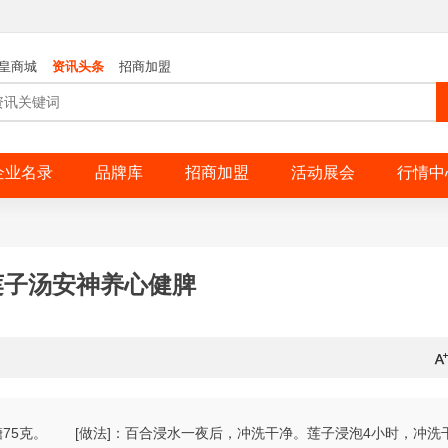
皇商城
资讯头条
招商加盟
企业名录
品牌库
招商加盟
活动展会
行情中
莲子汤安神养心健脾
冰糖75克。 [做法]：百合浸水一夜后，冲洗干净。莲子浸泡4小时，冲洗