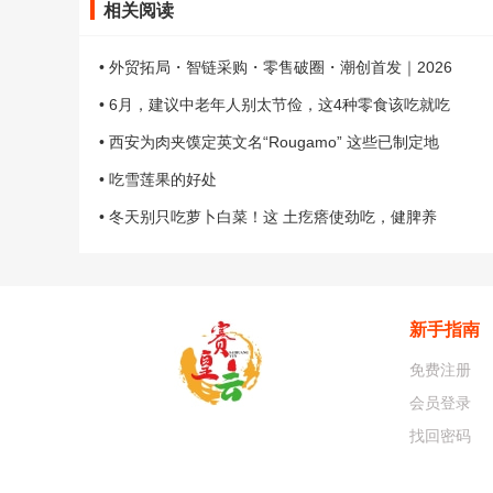
相关阅读
• 外贸拓局・智链采购・零售破圈・潮创首发｜2026
• 6月，建议中老年人别太节俭，这4种零食该吃就吃
• 西安为肉夹馍定英文名“Rougamo” 这些已制定地
• 吃雪莲果的好处
• 冬天别只吃萝卜白菜！这 土疙瘩使劲吃，健脾养
新手指南
免费注册
会员登录
找回密码