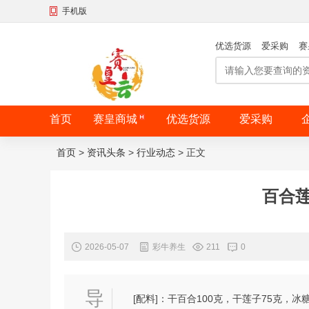
手机版
优选货源
爱采购
赛
首页
赛皇商城
优选货源
爱采购
首页
>
资讯头条
>
行业动态
>
正文
百合
2026-05-07
彩牛养生
211
0
导
[配料]：干百合100克，干莲子75克，