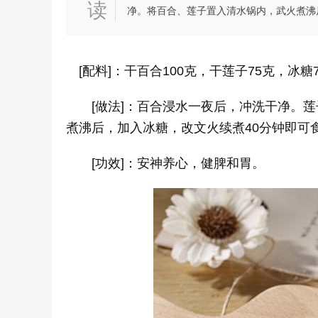
读
净。将百合、莲子置入清水锅内，武火煮沸
[配料]：干百合100克，干莲子75克，冰糖
[做法]：百合浸水一夜后，冲洗干净。莲
煮沸后，加入冰糖，改文火续煮40分钟即可
[功效]：安神养心，健脾和胃。