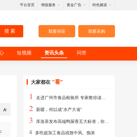
平台首页
增值服务
黄金广告
特色频道
搜 索
我要供应
我要采购
心
短视频
资讯头条
问答
"看"
大家都在
1
走进广州市食品检验所 专家教你读懂食品标签背后藏着这些秘密
2
新疆，何以成“水产大省”
3
库洛茶发布高端鸭屎香五大标准，你喝的茶是什么等级？
4
干
多吃超加工食品或致中风、痴呆