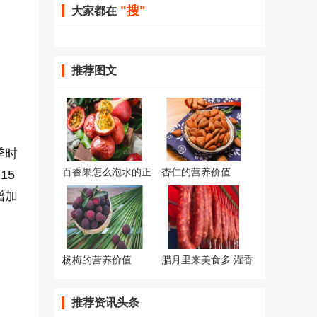
"搜"
大家都在
推荐图文
季时
百香果怎么泡水的正
杏仁的营养价值
15
确
增加
杨梅的营养价值
腊月里来美食多 灌香
推荐资讯头条