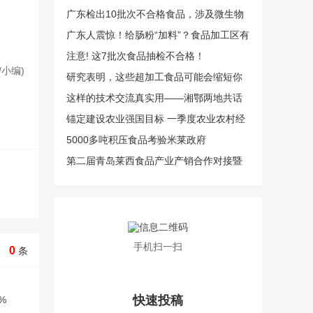
广东检出10批次不合格食品，涉及微生物
污染、食品添加剂超限量使用及其他指标
广东人震惊！给肠粉“加料”？食品加工区有
问题
鼠迹……
注意! 这7批次食品抽检不合格！
/小编)
研究表明，这些超加工食品可能会缩短你
的寿命
这样的技术交流真实用——湘鄂两地共话
茶产业高质量发展
锚定建设农业强国目标 一季度农业农村经
济开局稳健
5000多吨积压食品考验米莱政府
第二届青岛莱西食品产业产销合作对接暨
莱西食品产业集聚区招商推介活动举行
手机扫一扫
0
条
快速投稿