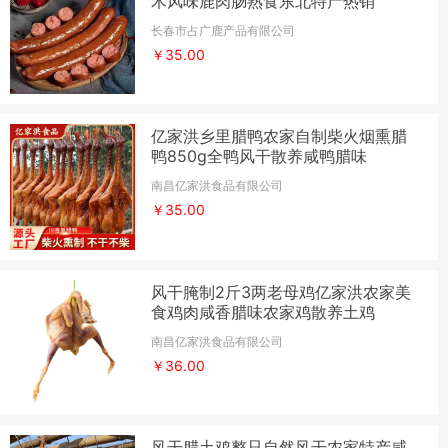
木风味鹿肉肠熟食东北特产热销
长春市占广鹿产品有限公司
￥35.00
亿家洪乡里腊鸭农家自制柴火烟熏腊
鸭850g全鸭风干散养咸鸭腊味
南昌亿家洪食品有限公司
￥35.00
风干腌制2斤3两老母鸡亿家洪农家美
食鸡肉咸香腊味农家鸡散养土鸡
南昌亿家洪食品有限公司
￥36.00
风干腊土鸡整只自然风干农家特产咸