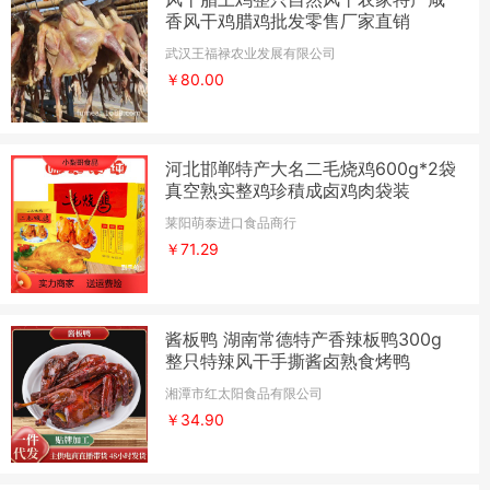
香风干鸡腊鸡批发零售厂家直销
武汉王福禄农业发展有限公司
￥80.00
河北邯郸特产大名二毛烧鸡600g*2袋
真空熟实整鸡珍積成卤鸡肉袋装
莱阳萌泰进口食品商行
￥71.29
酱板鸭 湖南常德特产香辣板鸭300g
整只特辣风干手撕酱卤熟食烤鸭
湘潭市红太阳食品有限公司
￥34.90