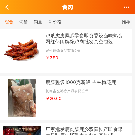
禽肉
综合
询价
销量
价格
推荐
鸡爪虎皮凤爪零食即食香辣卤味熟食
网红休闲解馋鸡肉批发真空包装
泉州臻颂食品有限公司
￥7.50
鹿肠整袋1000克新鲜 吉林梅花鹿
长春市光裕鹿产品有限公司
￥20.00
厂家批发鹿肉肠鹿乡双阳特产即食果