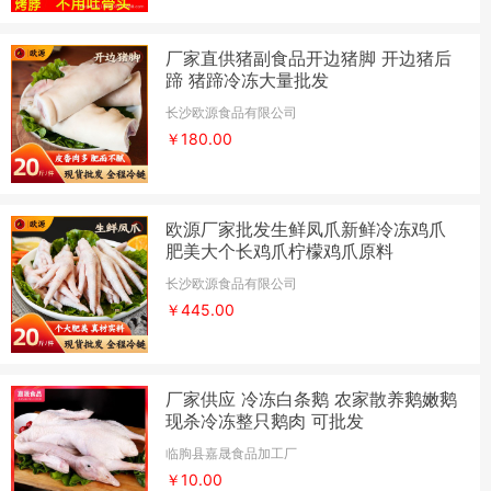
厂家直供猪副食品开边猪脚 开边猪后
蹄 猪蹄冷冻大量批发
长沙欧源食品有限公司
￥180.00
欧源厂家批发生鲜凤爪新鲜冷冻鸡爪
肥美大个长鸡爪柠檬鸡爪原料
长沙欧源食品有限公司
￥445.00
厂家供应 冷冻白条鹅 农家散养鹅嫩鹅
现杀冷冻整只鹅肉 可批发
临朐县嘉晟食品加工厂
￥10.00