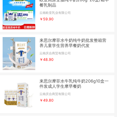
餐乳制品
云南欧亚乳业有限公司
￥59.90
来思尔摩菲水牛奶纯牛奶批发整箱营
养儿童学生营养早餐奶代发
云南庆合商贸有限公司
￥48.90
来思尔摩菲水牛乳纯牛奶206g10盒一
件发成人学生摩早餐奶
云南庆合商贸有限公司
￥49.80