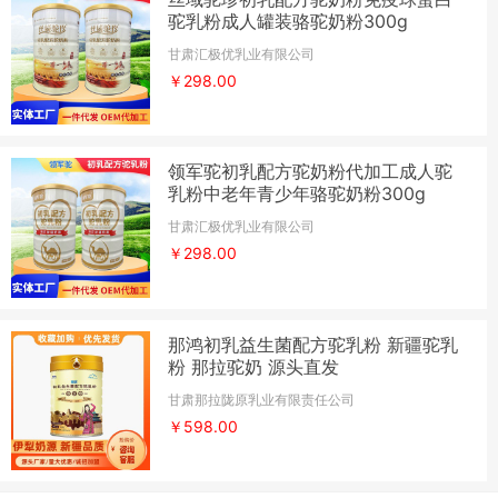
驼乳粉成人罐装骆驼奶粉300g
甘肃汇极优乳业有限公司
￥298.00
领军驼初乳配方驼奶粉代加工成人驼
乳粉中老年青少年骆驼奶粉300g
甘肃汇极优乳业有限公司
￥298.00
那鸿初乳益生菌配方驼乳粉 新疆驼乳
粉 那拉驼奶 源头直发
甘肃那拉陇原乳业有限责任公司
￥598.00