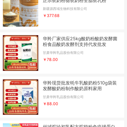
正宗驼奶粉骆驼奶粉全脂驼乳粉
新疆源西域生物科技有限公司
￥377.68
华羚厂家供应25kg酸奶粉酸奶发酵菌
粉食品酸奶发酵剂支持代发批发
甘肃华羚乳品股份有限公司
￥78.00
华羚现货批发牦牛乳酸奶粉510g袋装
发酵酸奶粉制作酸奶原料家用
甘肃华羚乳品股份有限公司
￥88.00
丝域驼珍初乳配方驼奶粉免疫球蛋白