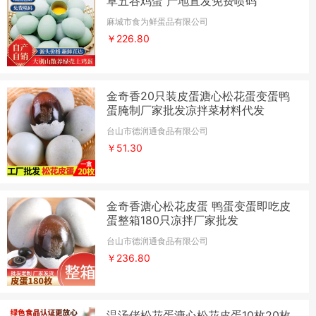
草五谷鸡蛋 产地直发免费喷码
麻城市食为鲜蛋品有限公司
￥226.80
金奇香20只装皮蛋溏心松花蛋变蛋鸭
蛋腌制厂家批发凉拌菜材料代发
台山市德润通食品有限公司
￥51.30
金奇香溏心松花皮蛋 鸭蛋变蛋即吃皮
蛋整箱180只凉拌厂家批发
台山市德润通食品有限公司
￥236.80
温汤佬松花蛋溏心松花皮蛋10枚20枚