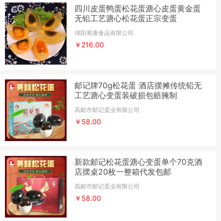
四川皮蛋鸭蛋松花蛋溏心皮蛋黄金蛋
无铅工艺溏心松花蛋正宗变蛋
绵阳蜀康食品有限公司
￥216.00
邮记牌70g松花蛋 酒店摆摊传统铅无
工艺溏心变蛋装破损包赔腌制
高邮市邮记蛋业有限公司
￥58.00
新款邮记松花蛋溏心变蛋单个70克酒
店摆桌20枚一整箱代发包邮
高邮市邮记蛋业有限公司
￥58.00