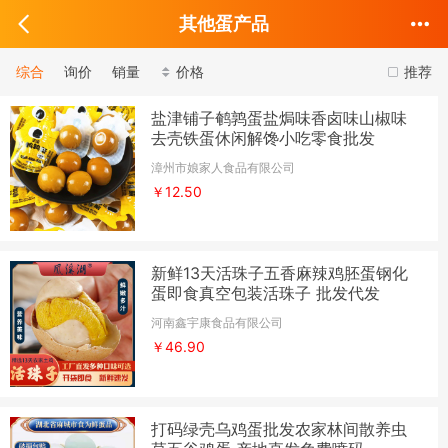
其他蛋产品
综合
询价
销量
价格
推荐
盐津铺子鹌鹑蛋盐焗味香卤味山椒味
去壳铁蛋休闲解馋小吃零食批发
漳州市娘家人食品有限公司
￥12.50
新鲜13天活珠子五香麻辣鸡胚蛋钢化
蛋即食真空包装活珠子 批发代发
河南鑫宇康食品有限公司
￥46.90
打码绿壳乌鸡蛋批发农家林间散养虫