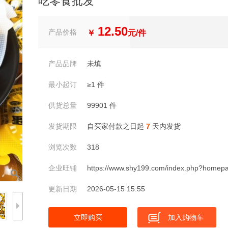
吃零食批发
12.50
产品价格
￥
元/件
产品品牌
未填
最小起订
≥1 件
供货总量
99901 件
发货期限
自买家付款之日起
7
天内发货
浏览次数
318
企业旺铺
https://www.shy199.com/index.php?home
更新日期
2026-05-15 15:55
立即购买
加入购物车