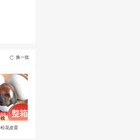
换一批
心松花皮蛋