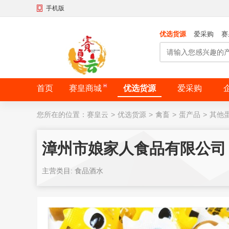
手机版
优选货源
爱采购
赛
首页
赛皇商城
优选货源
爱采购
您所在的位置：
赛皇云
>
优选货源
>
禽畜
>
蛋产品
>
其他
漳州市娘家人食品有限公司
主营类目: 食品酒水