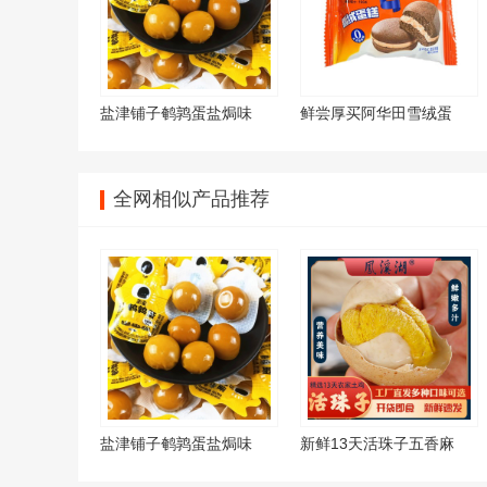
盐津铺子鹌鹑蛋盐焗味
鲜尝厚买阿华田雪绒蛋
全网相似产品推荐
盐津铺子鹌鹑蛋盐焗味
新鲜13天活珠子五香麻