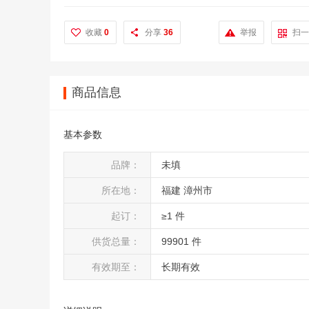
收藏
0
分享
36
举报
扫一
商品信息
基本参数
品牌：
未填
所在地：
福建 漳州市
起订：
≥1 件
供货总量：
99901 件
有效期至：
长期有效