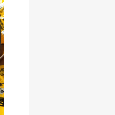
二
维
码