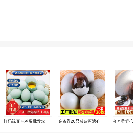
打码绿壳乌鸡蛋批发农
金奇香20只装皮蛋溏心
金奇香溏