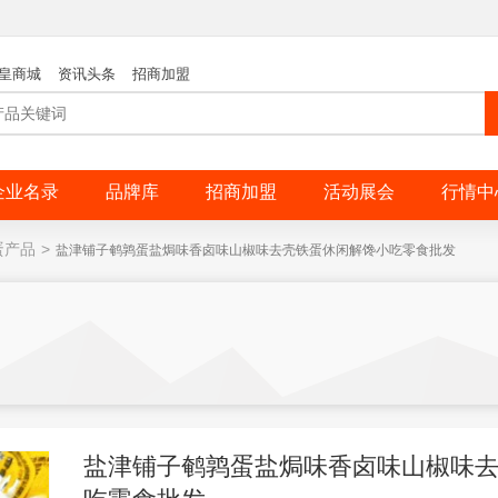
皇商城
资讯头条
招商加盟
企业名录
品牌库
招商加盟
活动展会
行情中
蛋产品
>
盐津铺子鹌鹑蛋盐焗味香卤味山椒味去壳铁蛋休闲解馋小吃零食批发
盐津铺子鹌鹑蛋盐焗味香卤味山椒味