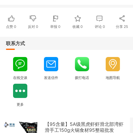
点赞
0
反对
0
举报 0
收藏 0
评论
0
分享
25
联系方式
在线交谈
发送信件
拨打电话
地图导航
更多
【95含量】5A级黑虎虾虾滑北部湾虾
滑手工150g火锅食材95整箱批发