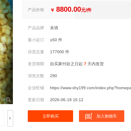
8800.00
产品价格
￥
元/件
产品品牌
未填
最小起订
≥50 件
供货总量
177000 件
发货期限
自买家付款之日起
7
天内发货
浏览次数
290
企业旺铺
https://www.shy199.com/index.php?home
更新日期
2026-06-18 16:12
立即购买
加入购物车