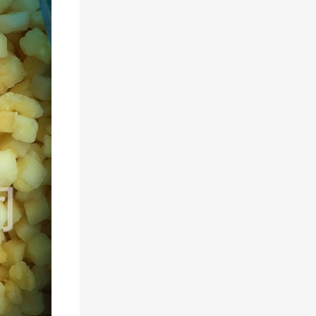
二
维
码