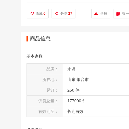
收藏
0
分享
27
举报
扫一
商品信息
基本参数
品牌：
未填
所在地：
山东 烟台市
起订：
≥50 件
供货总量：
177000 件
有效期至：
长期有效