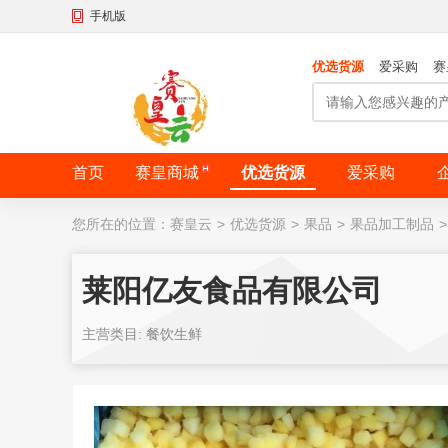
手机版
优选货源
爱采购
赛
首页
赛皇商城
优选货源
爱采购
您所在的位置：
赛皇云
>
优选货源
>
果品
>
果品加工制品
>
莱阳亿友食品有限公司
主营类目: 餐饮生鲜