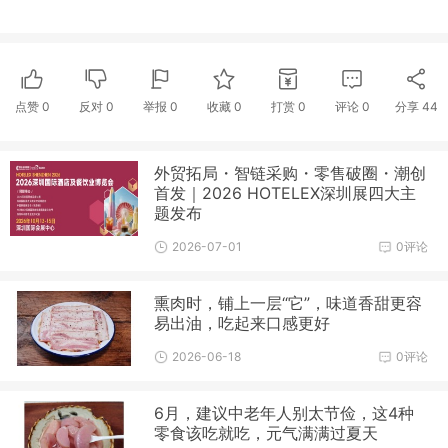
点赞
0
反对
0
举报 0
收藏 0
打赏
0
评论
0
分享
44
外贸拓局・智链采购・零售破圈・潮创
首发｜2026 HOTELEX深圳展四大主
题发布
2026-07-01
0评论
熏肉时，铺上一层“它”，味道香甜更容
易出油，吃起来口感更好
2026-06-18
0评论
6月，建议中老年人别太节俭，这4种
零食该吃就吃，元气满满过夏天