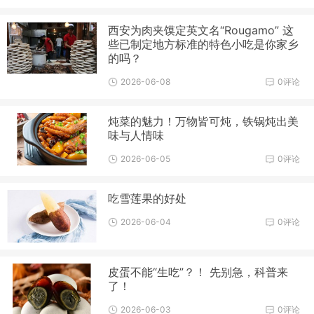
西安为肉夹馍定英文名“Rougamo” 这
些已制定地方标准的特色小吃是你家乡
的吗？
2026-06-08
0评论
炖菜的魅力！万物皆可炖，铁锅炖出美
味与人情味
2026-06-05
0评论
吃雪莲果的好处
2026-06-04
0评论
皮蛋不能“生吃”？！ 先别急，科普来
了！
2026-06-03
0评论