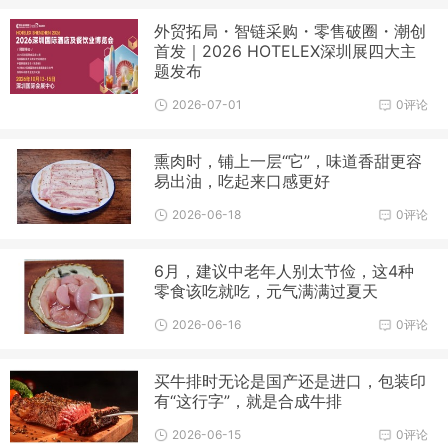
外贸拓局・智链采购・零售破圈・潮创
首发｜2026 HOTELEX深圳展四大主
题发布
2026-07-01
0评论
熏肉时，铺上一层“它”，味道香甜更容
易出油，吃起来口感更好
2026-06-18
0评论
6月，建议中老年人别太节俭，这4种
零食该吃就吃，元气满满过夏天
2026-06-16
0评论
买牛排时无论是国产还是进口，包装印
有“这行字”，就是合成牛排
2026-06-15
0评论