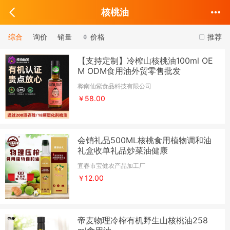
核桃油
综合
询价
销量
价格
推荐
【支持定制】冷榨山核桃油100ml OE
M ODM食用油外贸零售批发
桦南仙紫食品科技有限公司
￥58.00
会销礼品500ML核桃食用植物调和油
礼盒收单礼品炒菜油健康
宜春市宝健农产品加工厂
￥12.00
帝麦物理冷榨有机野生山核桃油258