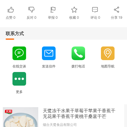
点赞
0
反对
0
举报 0
收藏 0
评论
0
分享
19
联系方式
在线交谈
发送信件
拨打电话
地图导航
更多
天鹭冻干水果干草莓干苹果干香蕉干
无花果干香蕉干黄桃干桑葚干芒
烟台天鹭食品有限公司